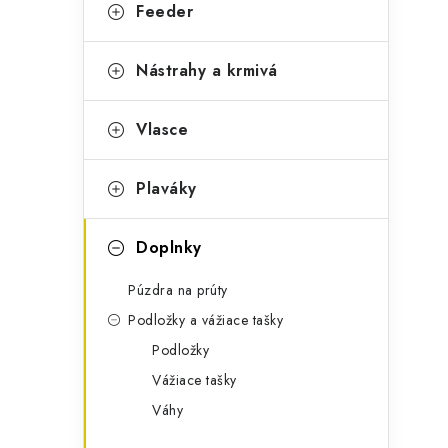
g
Feeder
ý
ó
p
r
Nástrahy a krmivá
a
i
Vlasce
e
n
e
Plaváky
l
Doplnky
Púzdra na prúty
Podložky a vážiace tašky
Podložky
Vážiace tašky
Váhy