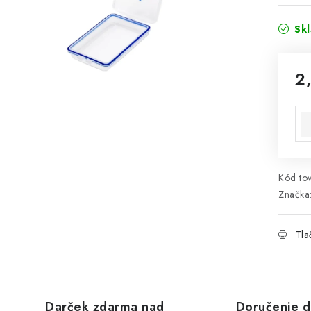
Sk
2
Jed
Kód tov
Značka
Tla
Darček zdarma nad
Doručenie d