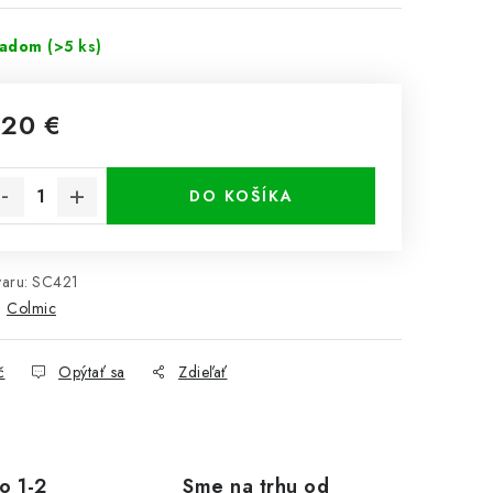
ladom
(>5 ks)
,20 €
notková cena:
DO KOŠÍKA
aru:
SC421
:
Colmic
č
Opýtať sa
Zdieľať
o 1-2
Sme na trhu od