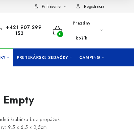
Prihlásenie
Registrácia
Prázdny
+421 907 299
153
NÁKUPNÝ
košík
KOŠÍK
KY
PRETEKÁRSKE SEDAČKY
CAMPING
PRÍVLAČ
 Empty
adná krabička bez prepážok.
y: 9,5 x 6,5 x 2,5cm