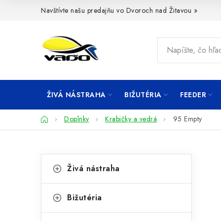
Prejsť
Navštívte našu predajňu vo Dvoroch nad Žitavou »
na
obsah
ŽIVÁ NÁSTRAHA
BIŽUTÉRIA
FEEDER
Domov
Doplnky
Krabičky a vedrá
95 Empty
B
K
Preskočiť
Živá nástraha
kategórie
a
o
t
č
Bižutéria
e
n