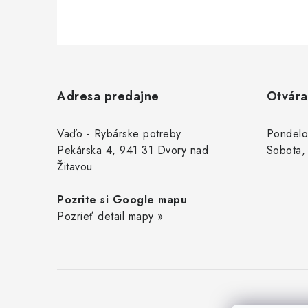
Z
á
Adresa predajne
Otvára
p
ä
Vaďo - Rybárske potreby
Pondelo
Pekárska 4, 941 31 Dvory nad
Sobota,
t
Žitavou
i
Pozrite si Google mapu
e
Pozrieť detail mapy »