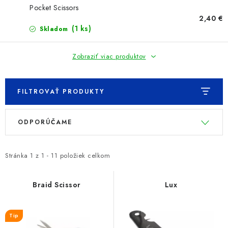
PRETEKÁRSKE SEDAČKY
Pocket Scissors
2,40 €
CAMPING
(1 ks)
Skladom
PRÍVLAČ
Zobraziť viac produktov
NAVIJAKY
FILTROVAŤ PRODUKTY
PRÚTY
V
R
ODPORÚČAME
ý
a
KONTAKTY
p
d
i
e
Stránka
1
z
1
-
11
položiek celkom
ZNAČKY
s
n
p
i
Braid Scissor
Lux
Navštívte našu predajňu vo Dvoroch nad Žitavou »
r
e
o
p
Tip