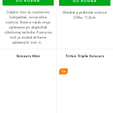
DO KOŠÍKA
DO KOŠÍKA
Delphin Unix sú rozmerovo
Skladné a praktické nožnice.
kompaktné, univerzálne
Dĺžka: 11,8cm
nožnice, ktoré si nájdu svoje
uplatnenie pri akejkoľvek
rybolovnej technike. Pomocou
nich je možné strihanie
splietaných šnúr či...
Scissors Mini
Triton Triple Scissors
Tip