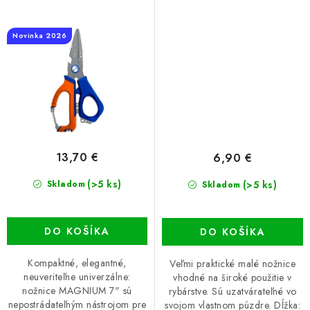
Novinka 2026
13,70 €
6,90 €
(>5 ks)
(>5 ks)
Skladom
Skladom
DO KOŠÍKA
DO KOŠÍKA
Kompaktné, elegantné,
Veľmi praktické malé nožnice
neuveriteľne univerzálne:
vhodné na široké použitie v
nožnice MAGNIUM 7" sú
rybárstve. Sú uzatvárateľné vo
nepostrádateľným nástrojom pre
svojom vlastnom púzdre. Dĺžka: