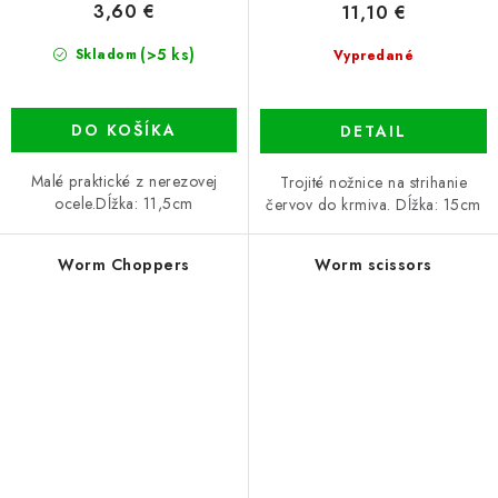
3,60 €
11,10 €
(>5 ks)
Skladom
Vypredané
DO KOŠÍKA
DETAIL
Malé praktické z nerezovej
Trojité nožnice na strihanie
ocele.Dĺžka: 11,5cm
červov do krmiva. Dĺžka: 15cm
Worm Choppers
Worm scissors