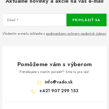
Aktuálne novinky a akcie na váš e-mail
ý
p
i
Email
PRIHLÁSIŤ SA
s
u
Vložením e-mailu súhlasíte s
podmienkami ochrany osobných údajov
Pomôžeme vám s výberom
Potrebujete s niečím poradiť? Sme tu pre vás!
info
@
vado.sk
+421 907 299 153