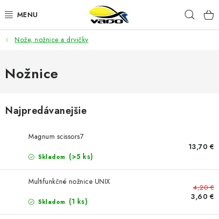
Prejsť
Hľad
na
obsah
Nože, nožnice a drvičky
ŽIVÁ NÁSTRAHA
BIŽUTÉRIA
Nožnice
FEEDER
Najpredávanejšie
NÁSTRAHY A KRMIVÁ
Magnum scissors7
VLASCE
13,70 €
(>5 ks)
Skladom
PLAVÁKY
Multifunkčné nožnice UNIX
4,20 €
DOPLNKY
3,60 €
(1 ks)
Skladom