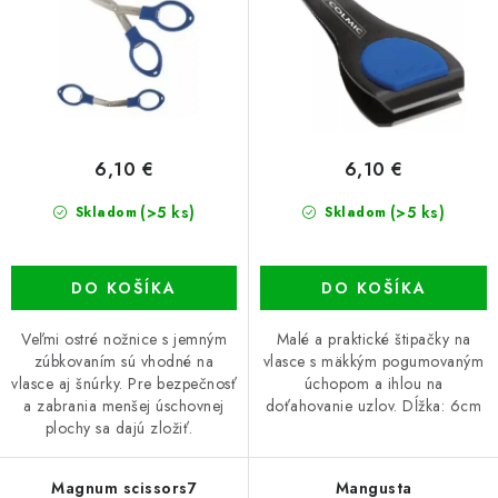
d
r
u
o
k
d
t
u
o
k
v
t
6,10 €
6,10 €
o
(>5 ks)
v
(>5 ks)
Skladom
Skladom
DO KOŠÍKA
DO KOŠÍKA
Veľmi ostré nožnice s jemným
Malé a praktické štipačky na
zúbkovaním sú vhodné na
vlasce s mäkkým pogumovaným
vlasce aj šnúrky. Pre bezpečnosť
úchopom a ihlou na
a zabrania menšej úschovnej
doťahovanie uzlov. Dĺžka: 6cm
plochy sa dajú zložiť.
Magnum scissors7
Mangusta