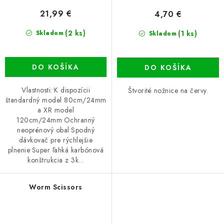
21,99 €
4,70 €
(2 ks)
(1 ks)
Skladom
Skladom
DO KOŠÍKA
DO KOŠÍKA
Vlastnosti:•K dispozícii
Štvorité nožnice na červy.
štandardný model 80cm/24mm
a XR model
120cm/24mm•Ochranný
neoprénový obal•Spodný
dávkovač pre rýchlejšie
plnenie•Super ľahká karbónová
konštrukcia z 3k...
Worm Scissors