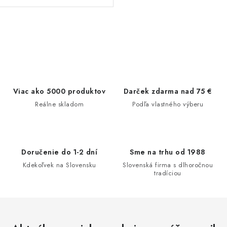
O
v
l
á
d
Viac ako 5000 produktov
Darček zdarma nad 75 €
a
Reálne skladom
Podľa vlastného výberu
c
i
e
Doručenie do 1-2 dní
Sme na trhu od 1988
p
Kdekoľvek na Slovensku
Slovenská firma s dlhoročnou
r
tradíciou
v
k
y
v