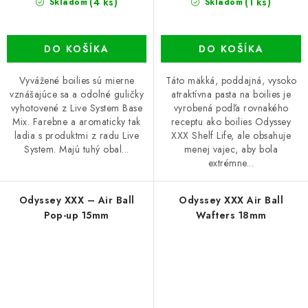
(4 ks)
(1 ks)
Skladom
Skladom
DO KOŠÍKA
DO KOŠÍKA
Vyvážené boilies sú mierne
Táto mäkká, poddajná, vysoko
vznášajúce sa a odolné guličky
atraktívna pasta na boilies je
vyhotovené z Live System Base
vyrobená podľa rovnakého
Mix. Farebne a aromaticky tak
receptu ako boilies Odyssey
ladia s produktmi z radu Live
XXX Shelf Life, ale obsahuje
System. Majú tuhý obal...
menej vajec, aby bola
extrémne...
Odyssey XXX – Air Ball
Odyssey XXX Air Ball
Pop-up 15mm
Wafters 18mm