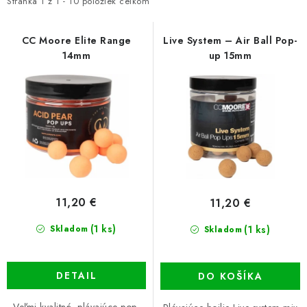
i
e
PRETEKÁRSKE SEDAČKY
Stránka
1
z
1
-
10
položiek celkom
s
n
CAMPING
p
i
CC Moore Elite Range
Live System – Air Ball Pop-
14mm
up 15mm
r
e
PRÍVLAČ
o
p
d
r
NAVIJAKY
u
o
k
d
PRÚTY
t
u
o
k
KONTAKTY
v
t
11,20 €
11,20 €
o
ZNAČKY
(1 ks)
v
(1 ks)
Skladom
Skladom
Navštívte našu predajňu vo Dvoroch nad Žitavou »
DETAIL
DO KOŠÍKA