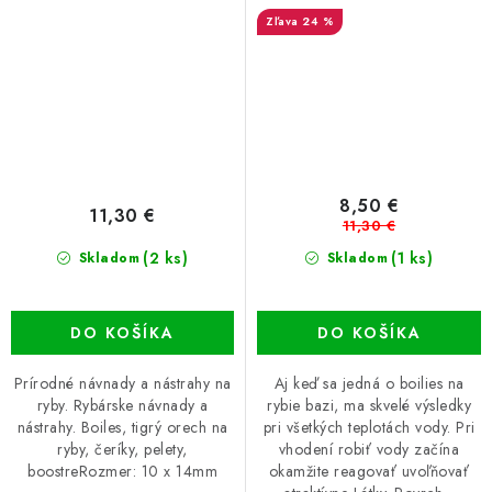
24 %
8,50 €
11,30 €
11,30 €
(2 ks)
(1 ks)
Skladom
Skladom
DO KOŠÍKA
DO KOŠÍKA
Prírodné návnady a nástrahy na
Aj keď sa jedná o boilies na
ryby. Rybárske návnady a
rybie bazi, ma skvelé výsledky
nástrahy. Boiles, tigrý orech na
pri všetkých teplotách vody. Pri
ryby, čeríky, pelety,
vhodení robiť vody začína
boostreRozmer: 10 x 14mm
okamžite reagovať uvoľňovať