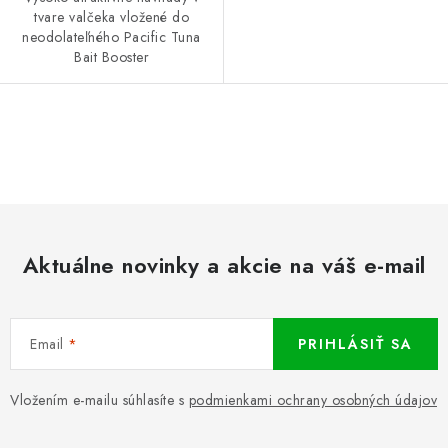
tvare valčeka vložené do
neodolateľného Pacific Tuna
Bait Booster
O
v
l
á
d
Aktuálne novinky a akcie na váš e-mail
a
c
i
Email
PRIHLÁSIŤ SA
e
p
r
Vložením e-mailu súhlasíte s
podmienkami ochrany osobných údajov
v