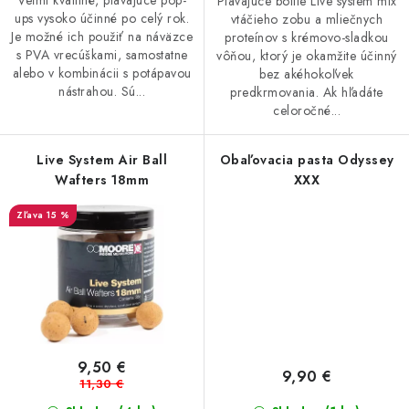
Veľmi kvalitné, plávajúce pop-
Plávajúce boilie Live system mix
ups vysoko účinné po celý rok.
vtáčieho zobu a mliečnych
Je možné ich použiť na náväzce
proteínov s krémovo-sladkou
s PVA vrecúškami, samostatne
vôňou, ktorý je okamžite účinný
alebo v kombinácii s potápavou
bez akéhokoľvek
nástrahou. Sú...
predkrmovania. Ak hľadáte
celoročné...
Live System Air Ball
Obaľovacia pasta Odyssey
Wafters 18mm
XXX
15 %
9,50 €
9,90 €
11,30 €