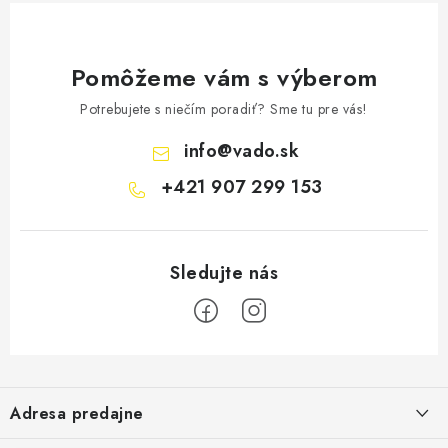
k
y
v
Pomôžeme vám s výberom
ý
p
Potrebujete s niečím poradiť? Sme tu pre vás!
i
info
@
vado.sk
s
+421 907 299 153
u
Z
á
Adresa predajne
p