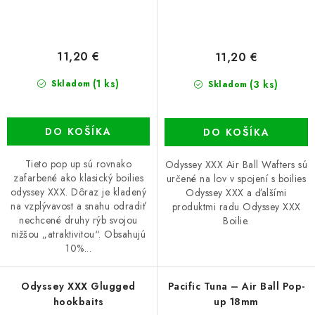
11,20 €
11,20 €
(1 ks)
(3 ks)
Skladom
Skladom
DO KOŠÍKA
DO KOŠÍKA
Tieto pop up sú rovnako
Odyssey XXX Air Ball Wafters sú
zafarbené ako klasický boilies
určené na lov v spojení s boilies
odyssey XXX. Dôraz je kladený
Odyssey XXX a ďalšími
na vzplývavost a snahu odradiť
produktmi radu Odyssey XXX
nechcené druhy rýb svojou
Boilie.
nižšou „atraktivitou“. Obsahujú
10%...
Odyssey XXX Glugged
Pacific Tuna – Air Ball Pop-
hookbaits
up 18mm