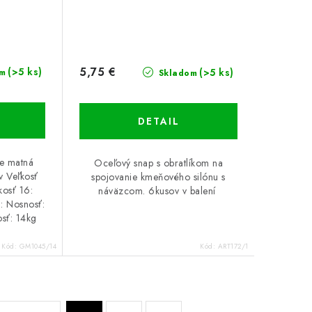
5,75 €
(>5 ks)
(>5 ks)
m
Skladom
DETAIL
be matná
Oceľový snap s obratlíkom na
v Veľkosť
spojovanie kmeňového silónu s
kosť 16:
náväzcom. 6kusov v balení
: Nosnosť:
sť: 14kg
Kód:
GM1045/14
Kód:
ART172/1
S