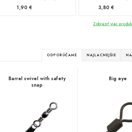
1,90 €
3,80 €
Zobraziť viac produk
R
ODPORÚČAME
NAJLACNEJŠIE
NA
a
V
d
Barrel swivel with safety
Big eye
ý
e
snap
p
n
i
s
e
p