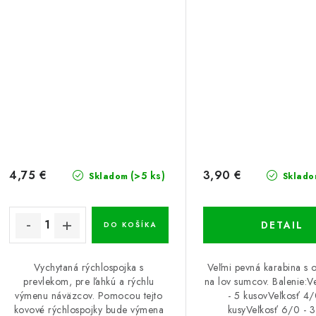
4,75 €
3,90 €
(>5 ks)
Skladom
Sklado
DETAIL
DO KOŠÍKA
Vychytaná rýchlospojka s
Veľmi pevná karabina s 
prevlekom, pre ľahkú a rýchlu
na lov sumcov. Balenie:V
výmenu náväzcov. Pomocou tejto
- 5 kusovVeľkosť 4/
kovové rýchlospojky bude výmena
kusyVeľkosť 6/0 - 3