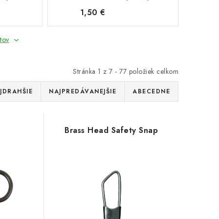
1,50 €
tov
Stránka
1
z
7
-
77
položiek celkom
JDRAHŠIE
NAJPREDÁVANEJŠIE
ABECEDNE
Brass Head Safety Snap