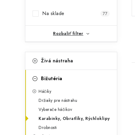
p
Na sklade
77
a
n
Rozbaliť filter
e
l
K
Preskočiť
Živá nástraha
kategórie
a
t
Bižutéria
e
Háčiky
g
Držiaky pre nástrahu
ó
i
Vyberače háčikov
r
Karabinky, Obratlíky, Rýchloklipy
i
Drobnosti