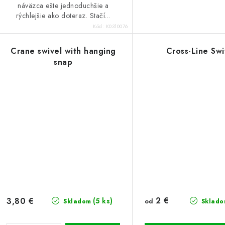
náväzca ešte jednoduchšie a
rýchlejšie ako doteraz. Stačí...
Kód:
K0310076
Crane swivel with hanging
Cross-Line Swi
snap
2 €
3,80 €
(5 ks)
od
Skladom
Sklado