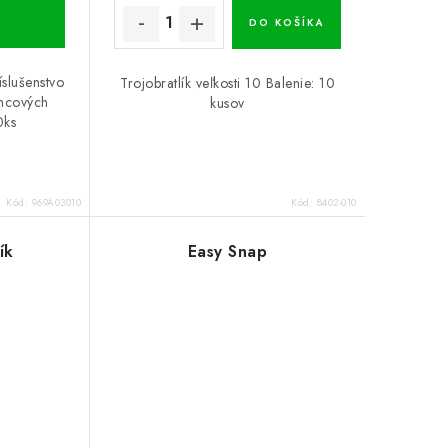
DO KOŠÍKA
íslušenstvo
Trojobratlík veľkosti 10 Balenie: 10
oncových
kusov
0ks
Kód:
969A03010
Kód:
8402-010
ík
Easy Snap