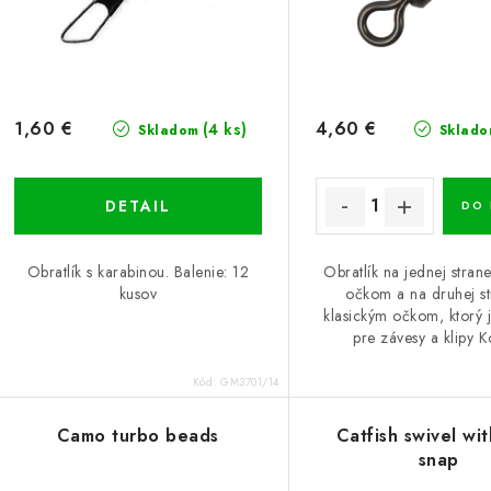
p
r
r
o
o
d
d
1,60 €
4,60 €
(4 ks)
Skladom
Sklado
u
u
k
k
DETAIL
DO 
t
o
Obratlík s karabinou. Balenie: 12
Obratlík na jednej stran
o
kusov
očkom a na druhej st
v
klasickým očkom, ktorý 
v
pre závesy a klipy K
Kód:
GM3701/14
Camo turbo beads
Catfish swivel wit
snap