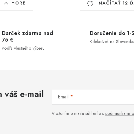
HORE
NAČÍTAŤ 12 
v
á
Darček zdarma nad
Doručenie do 1-2
d
75 €
Kdekoľvek na Slovensk
a
Podľa vlastného výberu
c
e
p
 váš e-mail
Email
v
Vložením e-mailu súhlasíte s
podmienkami o
k
y