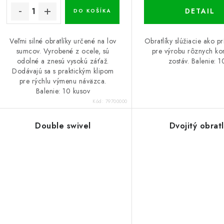
DETAIL
DO KOŠÍKA
Veľmi silné obratlíky určené na lov
Obratlíky slúžiacie ako pr
sumcov. Vyrobené z ocele, sú
pre výrobu rôznych k
odolné a znesú vysokú záťaž.
zostáv. Balenie: 1
Dodávajú sa s praktickým klipom
pre rýchlu výmenu náväzca.
Balenie: 10 kusov
Kód:
79700000
Double swivel
Dvojitý obratl