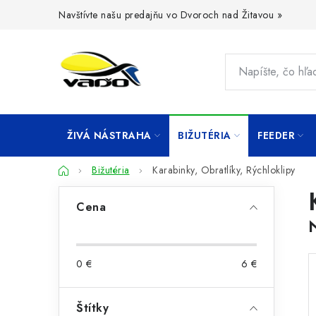
Prejsť
Navštívte našu predajňu vo Dvoroch nad Žitavou »
na
obsah
ŽIVÁ NÁSTRAHA
BIŽUTÉRIA
FEEDER
Domov
Bižutéria
Karabinky, Obratlíky, Rýchloklipy
B
Cena
o
č
0
€
6
€
n
ý
Štítky