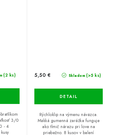
5,50 €
(2 ks)
(>5 ks)
m
Skladom
DETAIL
obratlíkom
Rýchloklip na výmenu náväzca.
eľkosť 3/0
Mäkká gumenná zarážka funguje
0 - 4
ako tlmič nárazu pri love na
 kusy
priebežno. 8 kusov v balení