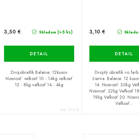
3,50 €
3,10 €
(>5 ks)
Skladom
Sklado
DETAIL
DETAIL
Dvojobratlík Balenie: 12kusov
Dvojitý obratlík vo far
Nosnosť: veľkosť 10 - 14kg veľkosť
čierna. Balenie: 12 kuso
12 - 8kg veľkosť 14 - 4kg
14: Nosnosť: 30kg Veľ
Nosnosť: 22kg Veľkosť 18
19kg Veľkosť 20: Nosno
Veľkosť...
Kód:
2112/10
O