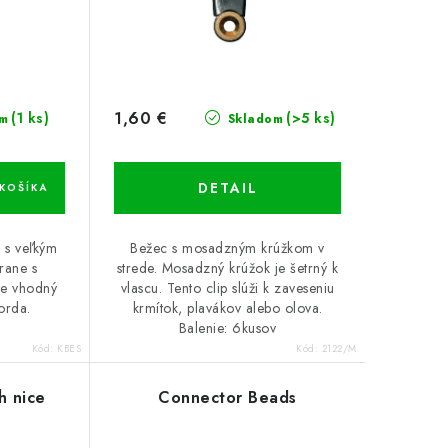
1,60 €
(1 ks)
(>5 ks)
m
Skladom
DETAIL
KOŠÍKA
e s veľkým
Bežec s mosadzným krúžkom v
rane s
strede. Mosadzný krúžok je šetrný k
je vhodný
vlascu. Tento clip slúži k zaveseniu
orda.
krmítok, plavákov alebo olova.
Balenie: 6kusov
Kód:
KBES
Kód:
2122/M
h nice
Connector Beads