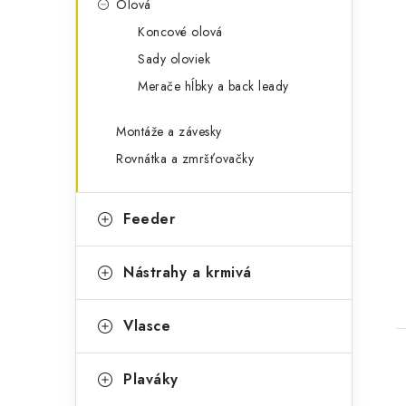
e
Olová
Koncové olová
Sady oloviek
Merače hĺbky a back leady
Montáže a závesky
Rovnátka a zmršťovačky
t
Feeder
Nástrahy a krmivá
Vlasce
Plaváky