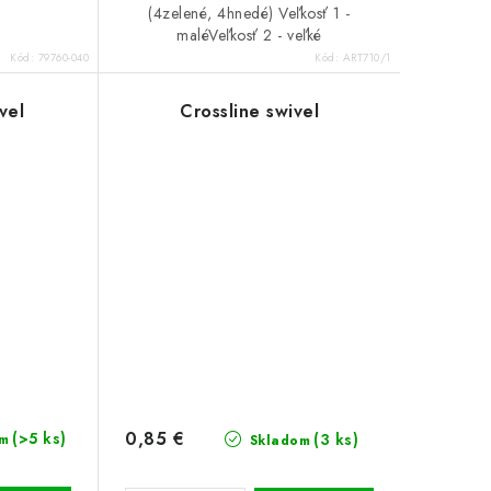
(4zelené, 4hnedé) Veľkosť 1 -
maléVeľkosť 2 - veľké
Kód:
79760-040
Kód:
ART710/1
vel
Crossline swivel
0,85 €
(>5 ks)
(3 ks)
m
Skladom