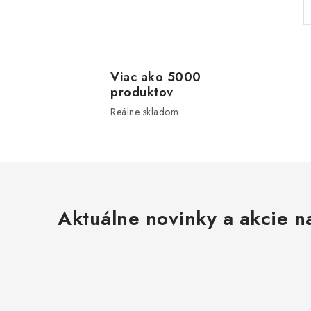
l
Viac ako 5000
produktov
Reálne skladom
i
Aktuálne novinky a akcie na
r