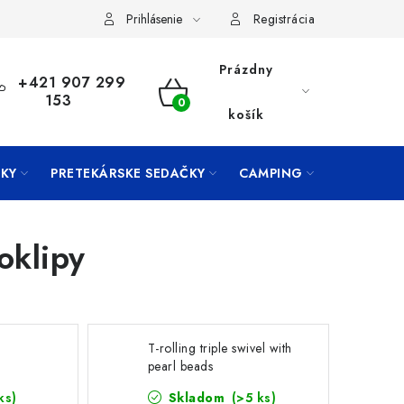
Prihlásenie
Registrácia
Prázdny
+421 907 299
153
NÁKUPNÝ
košík
KOŠÍK
KY
PRETEKÁRSKE SEDAČKY
CAMPING
PRÍVLAČ
oklipy
T-rolling triple swivel with
pearl beads
ks)
Skladom
(>5 ks)