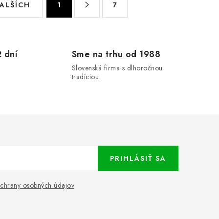
ĎALŠÍCH
1
7
t
r
á
n
 dní
Sme na trhu od 1988
k
u
Slovenská firma s dlhoročnou
o
tradíciou
v
a
n
i
e
PRIHLÁSIŤ SA
chrany osobných údajov