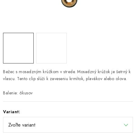
PRETEKÁRSKE SEDAČKY
CAMPING
PRÍVLAČ
NAVIJAKY
PRÚTY
Bežec s mosadzným krúžkom v strede. Mosadzný krúžok je šetrný k
vlascu. Tento clip slúži k zaveseniu krmítok, plavákov alebo olova.
KONTAKTY
Balenie: 6kusov
ZNAČKY
Variant:
Navštívte našu predajňu vo Dvoroch nad Žitavou »