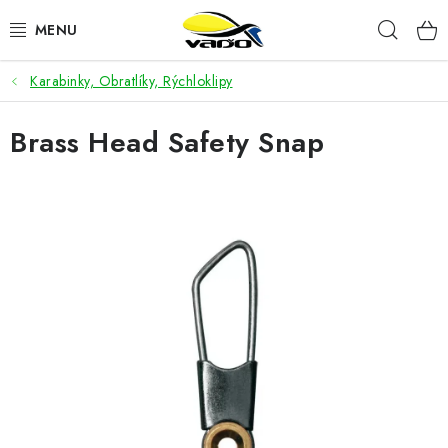
Prejsť
Hľad
na
obsah
Karabinky, Obratlíky, Rýchloklipy
ŽIVÁ NÁSTRAHA
Brass Head Safety Snap
BIŽUTÉRIA
FEEDER
NÁSTRAHY A KRMIVÁ
VLASCE
PLAVÁKY
DOPLNKY