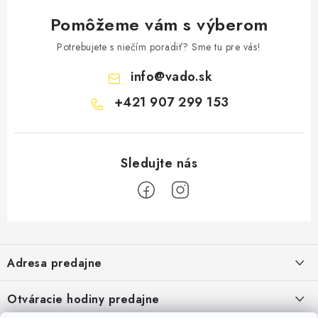
Pomôžeme vám s výberom
Potrebujete s niečím poradiť? Sme tu pre vás!
info
@
vado.sk
+421 907 299 153
Z
á
Adresa predajne
p
ä
Vaďo - Rybárske potreby
Otváracie hodiny predajne
Pekárska 4, 941 31 Dvory nad Žitavou
t