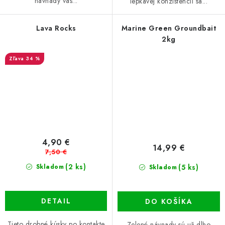
návnady vás...
lepkavej konzistencii sa...
Lava Rocks
Marine Green Groundbait
2kg
34 %
4,90 €
14,99 €
7,50 €
(2 ks)
(5 ks)
Skladom
Skladom
DETAIL
DO KOŠÍKA
Tieto drobné kúsky po kontakte
Zelené návnady sú už dlho