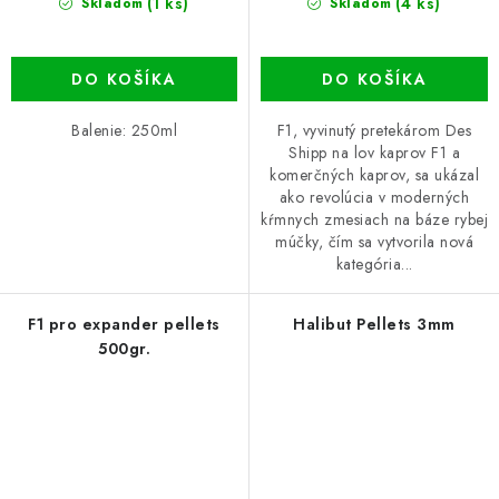
(1 ks)
(4 ks)
Skladom
Skladom
DO KOŠÍKA
DO KOŠÍKA
Balenie: 250ml
F1, vyvinutý pretekárom Des
Shipp na lov kaprov F1 a
komerčných kaprov, sa ukázal
ako revolúcia v moderných
kŕmnych zmesiach na báze rybej
múčky, čím sa vytvorila nová
kategória...
F1 pro expander pellets
Halibut Pellets 3mm
500gr.