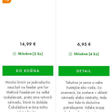
Tip
14,99 €
6,95 €
(2 ks)
(4 ks)
Skladom
Skladom
DO KOŠÍKA
DETAIL
Mnoho krmív sa jednoducho
Tekutina je sama o sebe
neuchytí na feeder pre lov
hustejšie ako voda, čo
Method Feederom na veľké
znamená, že zostane v oblasti
vzdialenosti, preto sme vytvorili
návnady alebo nástrahy, teda
návnadu, ktorá to dokáže.
tam kde to skutočne
Čokoládová aróma tohto
potrebujeme. Vďaka svojej