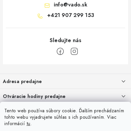
info
@
vado.sk
+421 907 299 153
Z
á
Adresa predajne
p
ä
Vaďo - Rybárske potreby
Otváracie hodiny predajne
Pekárska 4, 941 31 Dvory nad Žitavou
t
i
Pondelok až piatok: 9:00 - 17:00
Pozrite si Google mapu
Tento web používa súbory cookie. Ďalším prechádzaním
Informácie pre Vás
Sobota, Nedeľa: Zatvorené
e
Pozrieť detail mapy »
tohto webu vyjadrujete súhlas s ich používaním. Viac
Napíšte nám
informácií
tu
.
Facebook
Obchodné podmienky