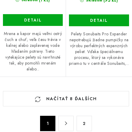
(1 ks)
(>5 ks)
Skladom
Skladom
DETAIL
DETAIL
Mrena a kapor majú veľmi ostrý
Pelety Sonubaits Pro Expander
čuch a chuť; veľa času trávia v
nepotrebujú žiadne pumpičky na
kalnej alebo zaplavenej vode
výrobu perfektných expanzných
hľadaním potravy. Tieto
peliet. Vďaka špeciálnemu
vytekajúce pelety sú navrhnuté
procesu, ktorý sa vykonáva
tak, aby pomohli mrenám
priamo tu v centrále Sonubaits,...
alebo...
O
NAČÍTAŤ 8 ĎALŠÍCH
v
l
á
S
d
1
2
t