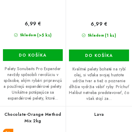
6,99 €
6,99 €
(>5 ks)
(1 ks)
Skladom
Skladom
DO KOŠÍKA
DO KOŠÍKA
Pelety Sonubaits Pro Expander
Kvalitné pelety bohaté na rybí
navždy spôsobili revolúciu v
olej, si vďaka svojej hustote
spôsobe, akým rybári pripravujú
udržia tvar a tiež o poznanie
a používajú expandérové pelety.
dlhšie vydržia vábiť ryby. Príchuť
Unikátne potápajúce sa
Halibut netreba predstavovať, čo
expandérové pelety, ktoré...
však stojí za...
Chocolate-Orange Method
Lava
Mix 2kg