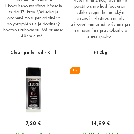
Ideálne na miešanie
Všestranná zmes, ideálna na
ľubovoľného množstva kŕmenia
použitie s method feederom
až do 17 litrov. Vedierko je
vďaka svojim fantastickým
vyrobené zo super odolného
viazacím vlastnostiam, ale
polypropylénu a je doplnený
zároveň mimoriadne účinná pri
kovovou rukoväťou. Má priemer
namiešaní na prút. Obsahuje
40cm a má...
zmes vysoko...
Clear pellet oil - Krill
F1 2kg
Tip
7,20 €
14,99 €