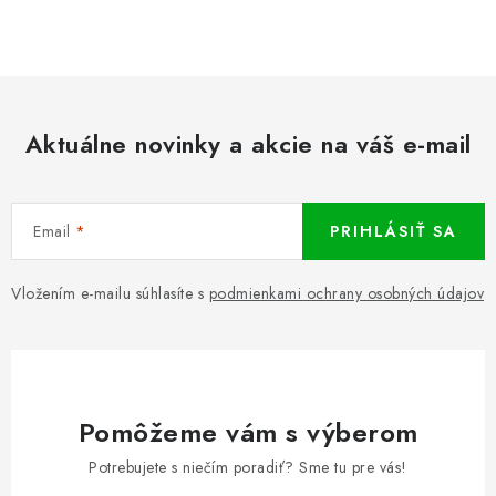
a
r
c
á
n
i
k
e
o
p
v
Aktuálne novinky a akcie na váš e-mail
r
a
v
n
k
i
y
Email
PRIHLÁSIŤ SA
e
v
ý
Vložením e-mailu súhlasíte s
podmienkami ochrany osobných údajov
p
i
s
u
Pomôžeme vám s výberom
Potrebujete s niečím poradiť? Sme tu pre vás!