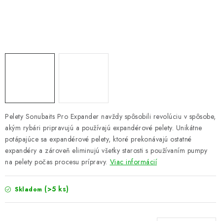
PRETEKÁRSKE SEDAČKY
CAMPING
PRÍVLAČ
NAVIJAKY
PRÚTY
Pelety Sonubaits Pro Expander navždy spôsobili revolúciu v spôsobe,
akým rybári pripravujú a používajú expandérové pelety. Unikátne
KONTAKTY
potápajúce sa expandérové pelety, ktoré prekonávajú ostatné
expandéry a zároveň eliminujú všetky starosti s používaním pumpy
ZNAČKY
na pelety počas procesu prípravy.
Viac informácií
Navštívte našu predajňu vo Dvoroch nad Žitavou »
(>5 ks)
Skladom