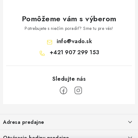
Pomôžeme vám s výberom
Potrebujete s niečím poradiť? Sme tu pre vás!
info
@
vado.sk
+421 907 299 153
Z
á
Adresa predajne
p
ä
Vaďo - Rybárske potreby
Otváracie hodiny predajne