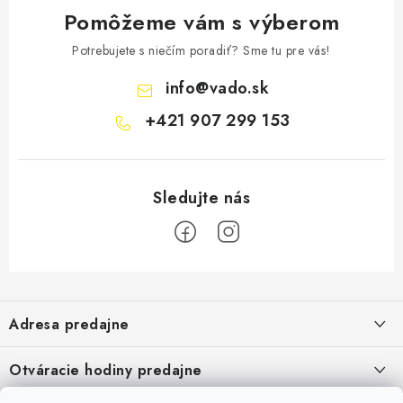
Pomôžeme vám s výberom
Potrebujete s niečím poradiť? Sme tu pre vás!
info
@
vado.sk
+421 907 299 153
Z
á
Adresa predajne
p
ä
Vaďo - Rybárske potreby
Otváracie hodiny predajne
Pekárska 4, 941 31 Dvory nad Žitavou
t
Pondelok až piatok: 9:00 - 17:00