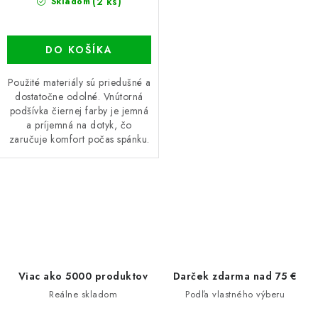
(2 ks)
Skladom
DO KOŠÍKA
Použité materiály sú priedušné a
dostatočne odolné. Vnútorná
podšívka čiernej farby je jemná
a príjemná na dotyk, čo
zaručuje komfort počas spánku.
O
v
l
á
d
Viac ako 5000 produktov
Darček zdarma nad 75 €
a
Reálne skladom
Podľa vlastného výberu
c