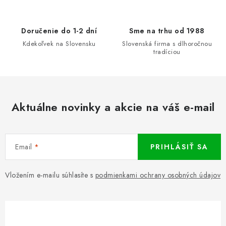
i
e
Doručenie do 1-2 dní
Sme na trhu od 1988
p
Kdekoľvek na Slovensku
Slovenská firma s dlhoročnou
r
tradíciou
v
k
y
v
Aktuálne novinky a akcie na váš e-mail
ý
p
i
Email
PRIHLÁSIŤ SA
s
u
Vložením e-mailu súhlasíte s
podmienkami ochrany osobných údajov