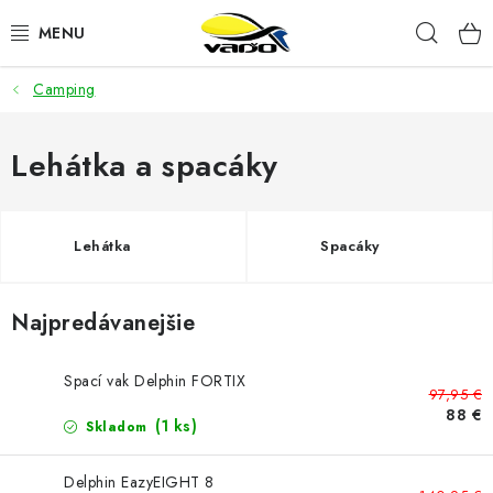
Prejsť
Hľad
na
obsah
Camping
ŽIVÁ NÁSTRAHA
BIŽUTÉRIA
Lehátka a spacáky
FEEDER
Lehátka
Spacáky
NÁSTRAHY A KRMIVÁ
Najpredávanejšie
VLASCE
PLAVÁKY
Spací vak Delphin FORTIX
97,95 €
88 €
(1 ks)
Skladom
DOPLNKY
Delphin EazyEIGHT 8