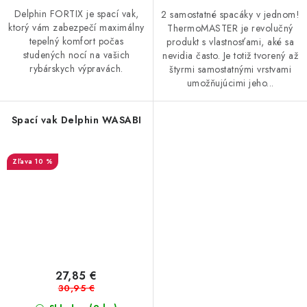
Delphin FORTIX je spací vak,
2 samostatné spacáky v jednom!
ktorý vám zabezpečí maximálny
ThermoMASTER je revolučný
tepelný komfort počas
produkt s vlastnosťami, aké sa
studených nocí na vašich
nevidia často. Je totiž tvorený až
rybárskych výpravách.
štyrmi samostatnými vrstvami
umožňujúcimi jeho...
Spací vak Delphin WASABI
10 %
27,85 €
30,95 €