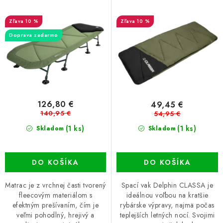
r
e
o
p
10 %
10 %
d
r
Doprava zadarmo
u
o
k
d
t
u
o
k
v
t
126,80 €
49,45 €
140,95 €
54,95 €
o
(1 ks)
v
(1 ks)
Skladom
Skladom
DO KOŠÍKA
DO KOŠÍKA
Matrac je z vrchnej časti tvorený
Spací vak Delphin CLASSA je
fleecovým materiálom s
ideálnou voľbou na kratšie
efektným prešívaním, čím je
rybárske výpravy, najmä počas
veľmi pohodlný, hrejivý a
teplejších letných nocí. Svojimi