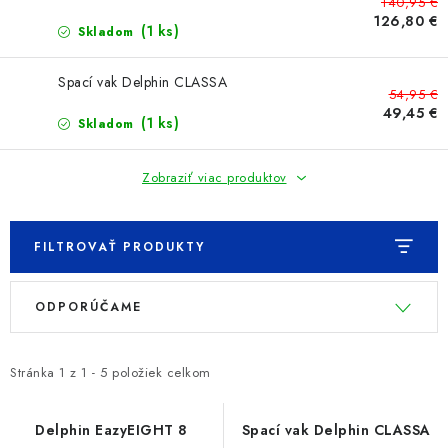
PRETEKÁRSKE SEDAČKY
140,95 €
126,80 €
(1 ks)
Skladom
CAMPING
Spací vak Delphin CLASSA
54,95 €
PRÍVLAČ
49,45 €
(1 ks)
Skladom
NAVIJAKY
Zobraziť viac produktov
PRÚTY
FILTROVAŤ PRODUKTY
KONTAKTY
V
R
ODPORÚČAME
ZNAČKY
ý
a
p
d
i
e
Navštívte našu predajňu vo Dvoroch nad Žitavou »
Stránka
1
z
1
-
5
položiek celkom
s
n
p
i
Delphin EazyEIGHT 8
Spací vak Delphin CLASSA