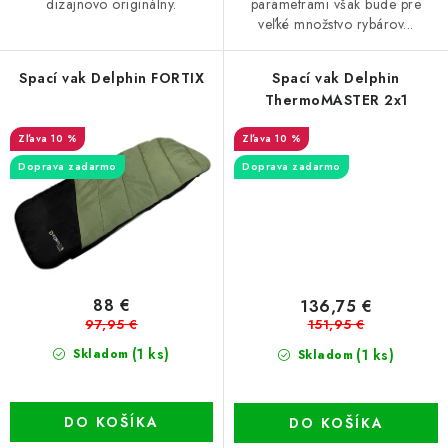
dizajnovo originálny.
parametrami však bude pre
veľké množstvo rybárov...
Spací vak Delphin FORTIX
Spací vak Delphin
ThermoMASTER 2x1
10 %
10 %
Doprava zadarmo
Doprava zadarmo
88 €
136,75 €
97,95 €
151,95 €
(1 ks)
(1 ks)
Skladom
Skladom
DO KOŠÍKA
DO KOŠÍKA