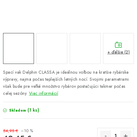
PRETEKÁRSKE SEDAČKY
CAMPING
PRÍVLAČ
NAVIJAKY
+ ďalšie (2)
PRÚTY
Spací vak Delphin CLASSA je ideálnou voľbou na kratšie rybárske
výpravy, najmä počas teplejších letných nocí. Svojimi parametrami
KONTAKTY
však bude pre veľké množstvo rybárov postačujúci takmer počas
celej sezóny.
Viac informácií
ZNAČKY
(1 ks)
Skladom
Navštívte našu predajňu vo Dvoroch nad Žitavou »
54,95 €
–10 %