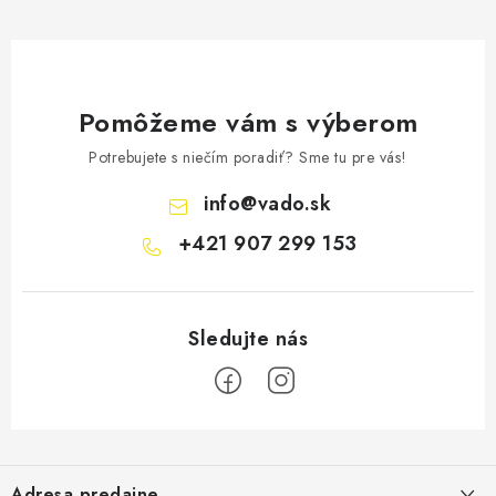
Pomôžeme vám s výberom
Potrebujete s niečím poradiť? Sme tu pre vás!
info
@
vado.sk
+421 907 299 153
Z
á
Adresa predajne