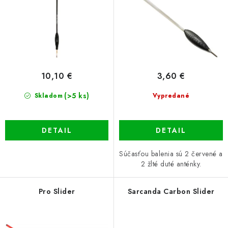
u
o
k
d
t
u
o
k
v
t
10,10 €
3,60 €
o
(>5 ks)
v
Skladom
Vypredané
DETAIL
DETAIL
Súčasťou balenia sú 2 červené a
2 žlté duté anténky.
Pro Slider
Sarcanda Carbon Slider