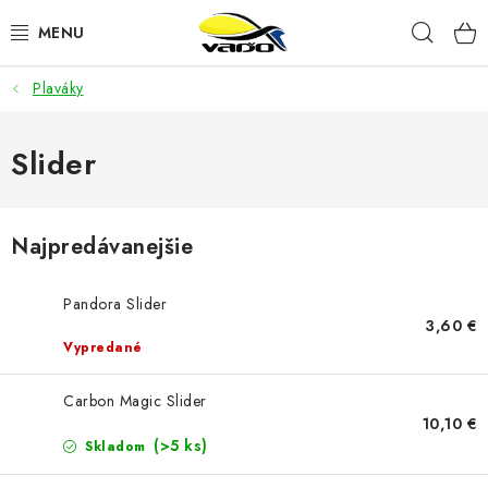
Prejsť
Hľad
na
obsah
Plaváky
ŽIVÁ NÁSTRAHA
BIŽUTÉRIA
Slider
FEEDER
Najpredávanejšie
NÁSTRAHY A KRMIVÁ
Pandora Slider
VLASCE
3,60 €
Vypredané
PLAVÁKY
Carbon Magic Slider
10,10 €
DOPLNKY
(>5 ks)
Skladom