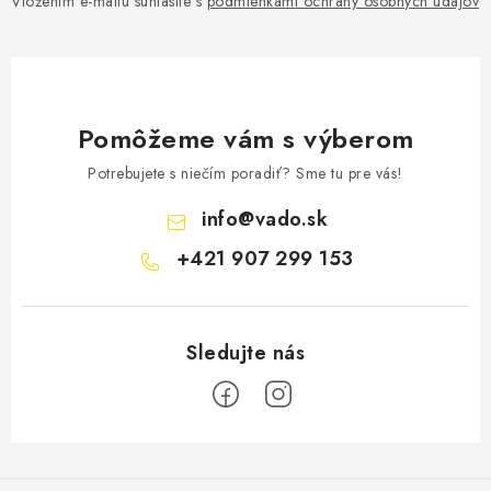
Vložením e-mailu súhlasíte s
podmienkami ochrany osobných údajov
Pomôžeme vám s výberom
Potrebujete s niečím poradiť? Sme tu pre vás!
info
@
vado.sk
+421 907 299 153
Z
á