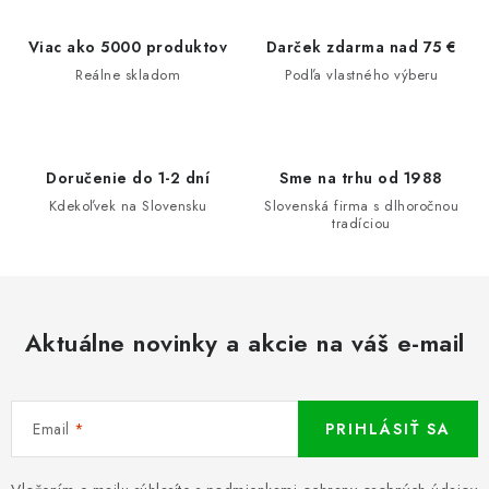
á
d
Viac ako 5000 produktov
Darček zdarma nad 75 €
a
Reálne skladom
Podľa vlastného výberu
c
i
e
Doručenie do 1-2 dní
Sme na trhu od 1988
p
Kdekoľvek na Slovensku
Slovenská firma s dlhoročnou
r
tradíciou
v
k
y
v
Aktuálne novinky a akcie na váš e-mail
ý
p
i
Email
PRIHLÁSIŤ SA
s
u