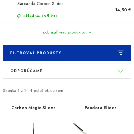
PRETEKÁRSKE SEDAČKY
Sarcanda Carbon Slider
14,50 €
CAMPING
(>5 ks)
Skladom
PRÍVLAČ
Zobraziť viac produktov
NAVIJAKY
FILTROVAŤ PRODUKTY
PRÚTY
V
R
ODPORÚČAME
ý
a
KONTAKTY
p
d
i
e
Stránka
1
z
1
-
4
položiek celkom
ZNAČKY
s
n
p
i
Carbon Magic Slider
Pandora Slider
Navštívte našu predajňu vo Dvoroch nad Žitavou »
r
e
o
p
d
r