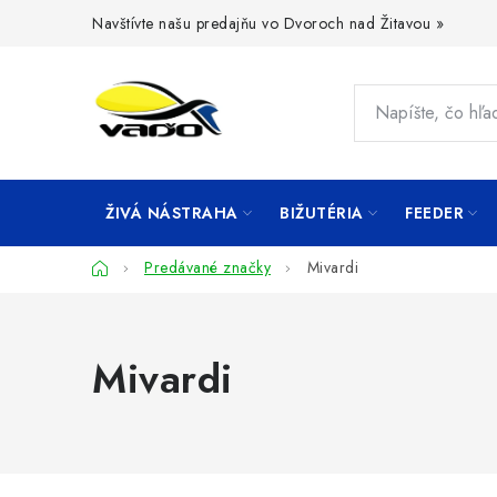
Prejsť
Navštívte našu predajňu vo Dvoroch nad Žitavou »
na
obsah
ŽIVÁ NÁSTRAHA
BIŽUTÉRIA
FEEDER
Domov
Predávané značky
Mivardi
Mivardi