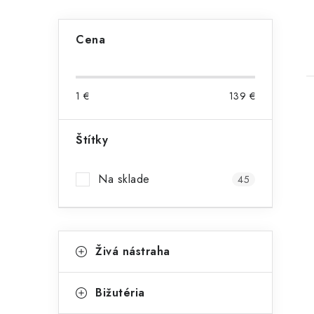
B
Cena
o
č
1
€
139
€
n
ý
Štítky
p
i
Na sklade
45
a
n
K
e
Preskočiť
Živá nástraha
kategórie
a
l
t
Bižutéria
e