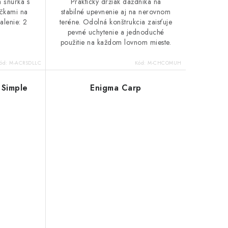
á šnúrka s
Praktický držiak dáždnika na
učkami na
stabilné upevnenie aj na nerovnom
lenie: 2
teréne. Odolná konštrukcia zaisťuje
pevné uchytenie a jednoduché
použitie na každom lovnom mieste.
ód:
M-ACRSDLLC
Kód:
M-CHCOMUH
 Simple
Enigma Carp