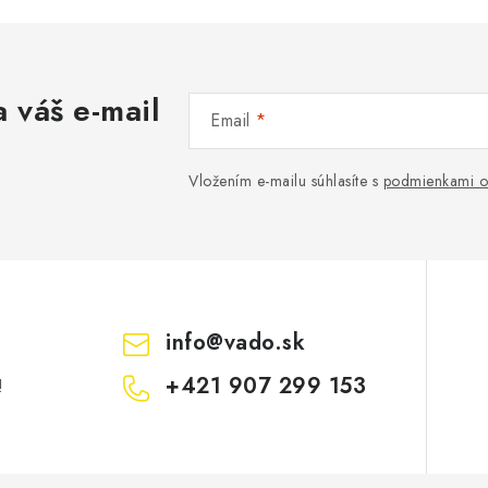
á
d
a
 váš e-mail
c
Email
Vložením e-mailu súhlasíte s
podmienkami o
e
p
v
k
info
@
vado.sk
y
+421 907 299 153
!
v
ý