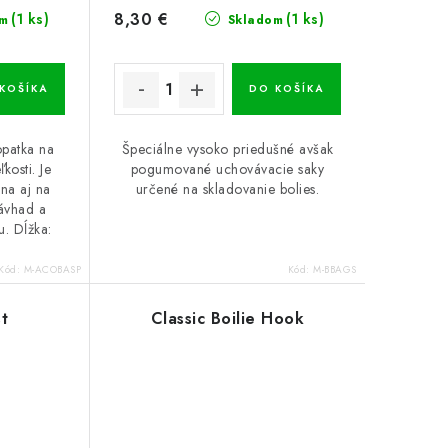
8,30 €
(1 ks)
(1 ks)
m
Skladom
KOŠÍKA
DO KOŠÍKA
opatka na
Špeciálne vysoko priedušné avšak
kosti. Je
pogumované uchovávacie saky
na aj na
určené na skladovanie bolies.
návhad a
u. Dĺžka:
Kód:
M-ACOBASP
Kód:
M-BBAGS
t
Classic Boilie Hook