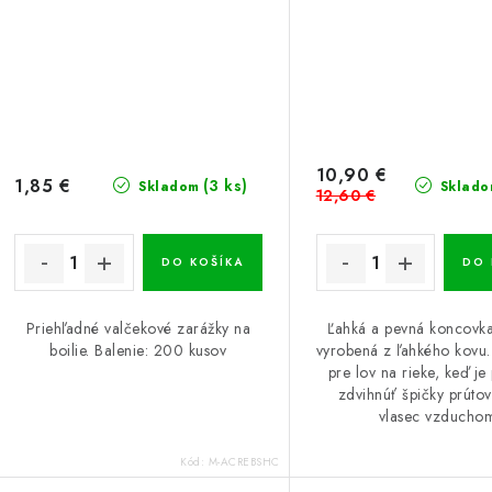
10,90 €
1,85 €
(3 ks)
Skladom
Sklado
12,60 €
DO KOŠÍKA
DO 
Priehľadné valčekové zarážky na
Ľahká a pevná koncovka
boilie. Balenie: 200 kusov
vyrobená z ľahkého kovu.
pre lov na rieke, keď je
zdvihnúť špičky prútov
vlasec vzducho
Kód:
M-ACREBSHC