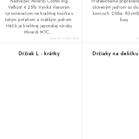
Nadväzec Mivardi Combi Rig
Profesionálne pripraven
Veľkosť 4 25lb. Vyniká vlasovým
oloveným jadrom so sl
vyrovnávačom na kvalitnej šnúrke s
koncoch. Dĺžka: 80cmBa
tuhým poťahom a mäkkým jadrom.
kusy
Háčik je kvalitnej japonskej výroby
Mivardi MTC,...
Kód:
M-ACRRCOR04
K
Držiak L - krátky
Držiaky na deličku