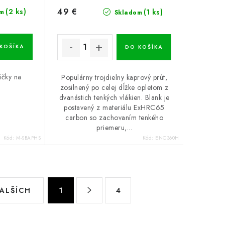
49 €
(2 ks)
(1 ks)
m
Skladom
KOŠÍKA
DO KOŠÍKA
ičky na
Populárny trojdielny kaprový prút,
zosilnený po celej dĺžke opletom z
dvanástich tenkých vlákien. Blank je
postavený z materiálu ExHRC65
carbon so zachovaním tenkého
priemeru,...
Kód:
M-SBAPHS
Kód:
ENC360H
S
ĎALŠÍCH
1
4
t
r