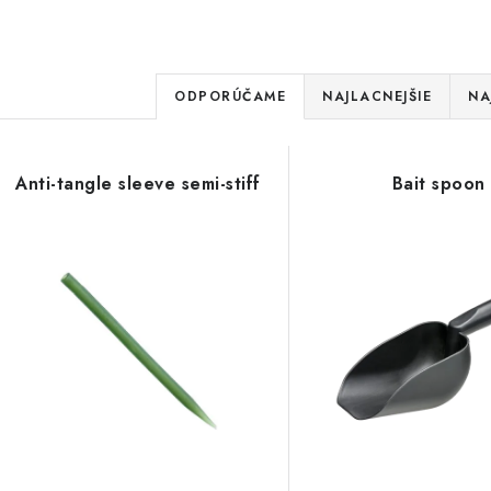
R
ODPORÚČAME
NAJLACNEJŠIE
NA
a
V
d
Anti-tangle sleeve semi-stiff
Bait spoon
ý
e
p
n
i
s
e
p
p
r
r
o
o