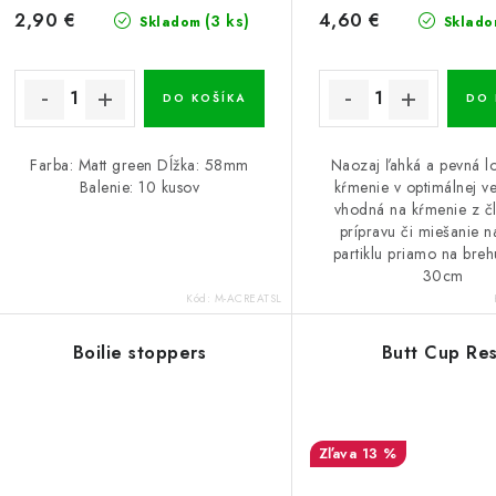
d
d
2,90 €
4,60 €
(3 ks)
Skladom
Sklado
u
u
k
k
DO KOŠÍKA
DO 
t
o
Farba: Matt green Dĺžka: 58mm
Naozaj ľahká a pevná l
o
Balenie: 10 kusov
kŕmenie v optimálnej veľ
v
vhodná na kŕmenie z čl
v
prípravu či miešanie 
partiklu priamo na breh
30cm
Kód:
M-ACREATSL
Boilie stoppers
Butt Cup Res
13 %