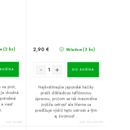
2,90 €
(2 ks)
(3 ks)
m
Skladom
KOŠÍKA
DO KOŠÍKA
 na prút,
Najkvalitnejšie japonské háčiky
 Je vhodná
prešli dôkladnou teflónovou
 potrebné
úpravou, pričom sa tak maximálne
 a viesť
zvýšila ostrosť ale hlavne sa
m.
predlžuje výdrž tejto ostrosti a tým
aj životnosť...
Kód:
M-RRBC
Kód:
M-ACRESBH