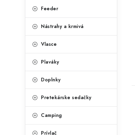
g
Feeder
ó
r
Nástrahy a krmivá
t
i
Vlasce
e
Plaváky
Doplnky
Pretekárske sedačky
Camping
Prívlač