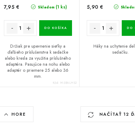
7,95 €
5,90 €
(1 ks)
Skladom
Sklado
DO KOŠÍKA
DO 
Držiak pre upevnenie sieťky a
Háky na uchytenie del
ďaľšieho príslušenstva k sedačke
sedačku.
alebo kresla za využitia príslušného
adaptéra. Pasujúce na nohu alebo
adaptér o priemere 25 alebo 36
mm.
Kód:
M-SBALHS2
O
HORE
NAČÍTAŤ 12 
v