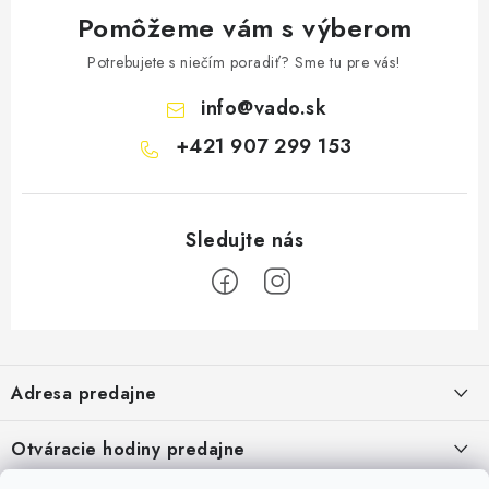
Pomôžeme vám s výberom
Potrebujete s niečím poradiť? Sme tu pre vás!
info
@
vado.sk
+421 907 299 153
Z
á
Adresa predajne
p
ä
Vaďo - Rybárske potreby
Otváracie hodiny predajne
Pekárska 4, 941 31 Dvory nad Žitavou
t
Pondelok až piatok: 9:00 - 17:00