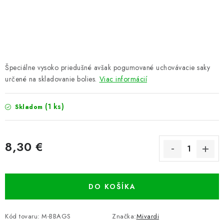
PRETEKÁRSKE SEDAČKY
CAMPING
PRÍVLAČ
Špeciálne vysoko priedušné avšak pogumované uchovávacie saky
NAVIJAKY
určené na skladovanie bolies.
Viac informácií
PRÚTY
(1 ks)
Skladom
KONTAKTY
8,30 €
ZNAČKY
Jednotková cena:
Navštívte našu predajňu vo Dvoroch nad Žitavou »
DO KOŠÍKA
Kód tovaru:
M-BBAGS
Značka:
Mivardi