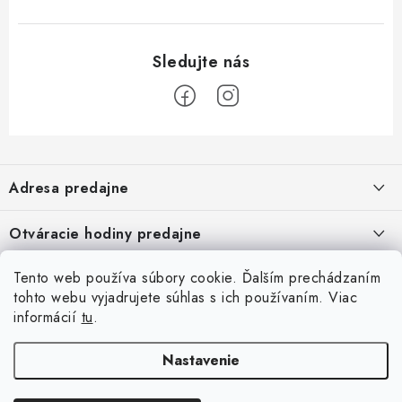
Z
á
Adresa predajne
p
ä
Vaďo - Rybárske potreby
Otváracie hodiny predajne
Pekárska 4, 941 31 Dvory nad Žitavou
t
i
Pondelok až piatok: 9:00 - 17:00
Tento web používa súbory cookie. Ďalším prechádzaním
Pozrite si Google mapu
Informácie pre Vás
Sobota, Nedeľa: Zatvorené
e
Pozrieť detail mapy »
tohto webu vyjadrujete súhlas s ich používaním. Viac
Napíšte nám
informácií
tu
.
Facebook
Obchodné podmienky
Ochrana osobných údajov
Nastavenie