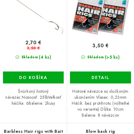
d
r
u
o
k
d
t
u
o
k
v
t
2,70 €
3,50 €
3,50 €
o
(4 ks)
v
(>5 ks)
Skladom
Skladom
DO KOŠÍKA
DETAIL
Šnúrkový hotový
Hotové náväzce so slučkovým
náväzec.Nosnosť: 25lbVeľkosť
ukončením Vlasec: 0,23mm
háčika: 6Balenie: 2kusy
Háčik: bez protihrotu (voľiteľné
vo variante) Dĺžka: 10cm
Balenie: 8 náväzcov
Barbless Hair rigs with Bait
Blow back rig