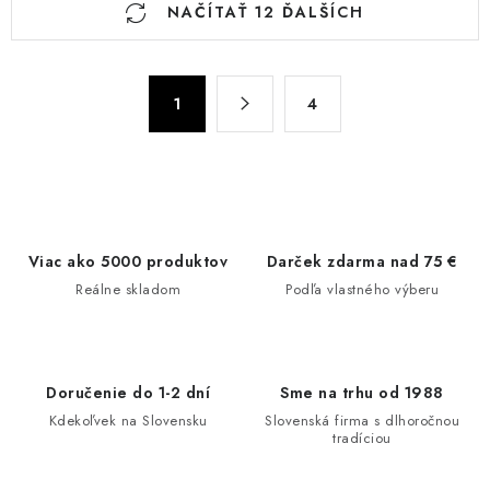
NAČÍTAŤ 12 ĎALŠÍCH
v
l
á
S
d
1
4
t
a
r
c
á
n
i
k
e
o
p
Viac ako 5000 produktov
Darček zdarma nad 75 €
v
r
Reálne skladom
Podľa vlastného výberu
a
v
n
k
i
y
e
v
Doručenie do 1-2 dní
Sme na trhu od 1988
ý
Kdekoľvek na Slovensku
Slovenská firma s dlhoročnou
tradíciou
p
i