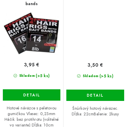
bands
3,95 €
3,50 €
(>5 ks)
(>5 ks)
Skladom
Skladom
DETAIL
DETAIL
Hotové náväzce s peletovou
Šnúrkový hotový náväzec.
gumičkou Vlasec: 0,23mm
Dĺžka: 22cmBalenie: 2kusy
Háčik: bez protihrotu (volitelné
vo variante) Dĺžka: 10cm