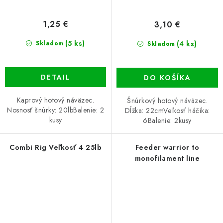
1,25 €
3,10 €
(5 ks)
(4 ks)
Skladom
Skladom
DETAIL
DO KOŠÍKA
Kaprový hotový náväzec.
Šnúrkový hotový náväzec.
Nosnosť šnúrky: 20lbBalenie: 2
Dĺžka: 22cmVeľkosť háčika:
kusy
6Balenie: 2kusy
Combi Rig Veľkosť 4 25lb
Feeder warrior to
monofilament line