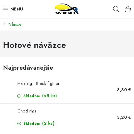
Prejsť
Hľad
na
obsah
Vlasce
ŽIVÁ NÁSTRAHA
BIŽUTÉRIA
Hotové náväzce
FEEDER
Najpredávanejšie
NÁSTRAHY A KRMIVÁ
Hair rig - Black fighter
VLASCE
3,30 €
(>5 ks)
Skladom
PLAVÁKY
Chod rigs
3,20 €
DOPLNKY
(2 ks)
Skladom