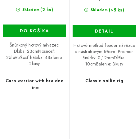
(2 ks)
(>5 ks)
Skladom
Skladom
DO KOŠÍKA
DETAIL
Šnúrkový hotový náväzec.
Hotové method feeder náväzce
Dĺžka: 23cmNosnosť:
s nástrahovým tŕňom. Priemer
25lbVeľkosť háčika: 4Balenie:
šnúrky: 0,12mmDĺžka:
2kusy
10cmBalenie: 3kusy
Carp warrior with braided
Classic boilie rig
line