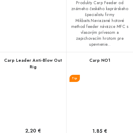
Produkty Carp Feeder od
známeho českého kaprárskeho
špecialistu firmy
Mikbaits.Naviazané hotové
method feeder náväzce MFC s
vlasovým prívesom a
zapichovacím hrotom pre
upevnenie...
Carp Leader Anti-Blow Out
Carp NO1
Rig
Tip
2,20 €
1,85 €