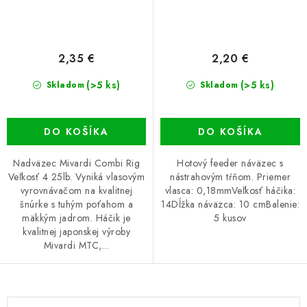
2,35 €
2,20 €
(>5 ks)
(>5 ks)
Skladom
Skladom
DO KOŠÍKA
DO KOŠÍKA
Nadväzec Mivardi Combi Rig
Hotový feeder náväzec s
Veľkosť 4 25lb. Vyniká vlasovým
nástrahovým tŕňom. Priemer
vyrovnávačom na kvalitnej
vlasca: 0,18mmVeľkosť háčika:
šnúrke s tuhým poťahom a
14Dĺžka náväzca: 10 cmBalenie:
mäkkým jadrom. Háčik je
5 kusov
kvalitnej japonskej výroby
Mivardi MTC,...
O