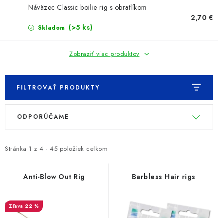
PRETEKÁRSKE SEDAČKY
Náväzec Classic boilie rig s obratlíkom
2,70 €
CAMPING
(>5 ks)
Skladom
PRÍVLAČ
Zobraziť viac produktov
NAVIJAKY
FILTROVAŤ PRODUKTY
PRÚTY
V
R
ODPORÚČAME
ý
a
KONTAKTY
p
d
i
e
Stránka
1
z
4
-
45
položiek celkom
ZNAČKY
s
n
p
i
Anti-Blow Out Rig
Barbless Hair rigs
Navštívte našu predajňu vo Dvoroch nad Žitavou »
r
e
o
p
22 %