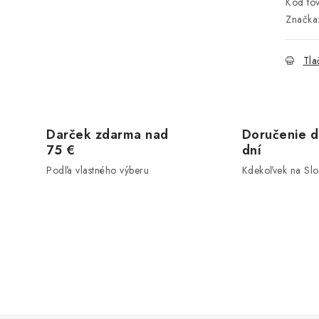
Kód tov
Značka
Tla
Darček zdarma nad
Doručenie d
75 €
dní
Podľa vlastného výberu
Kdekoľvek na Sl