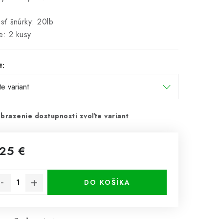
ť šnúrky: 20lb
e: 2 kusy
t:
brazenie dostupnosti zvoľte variant
,25 €
notková cena:
DO KOŠÍKA