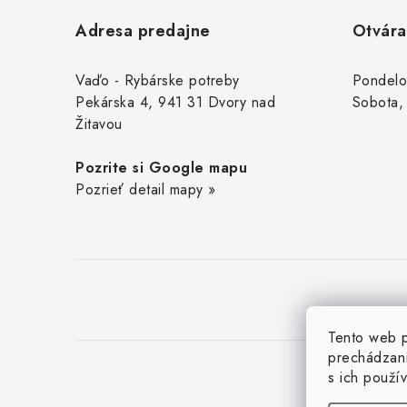
á
Adresa predajne
Otvára
p
ä
Vaďo - Rybárske potreby
Pondelo
Pekárska 4, 941 31 Dvory nad
Sobota,
t
Žitavou
i
Pozrite si Google mapu
e
Pozrieť detail mapy »
Tento web p
prechádzaní
s ich použí