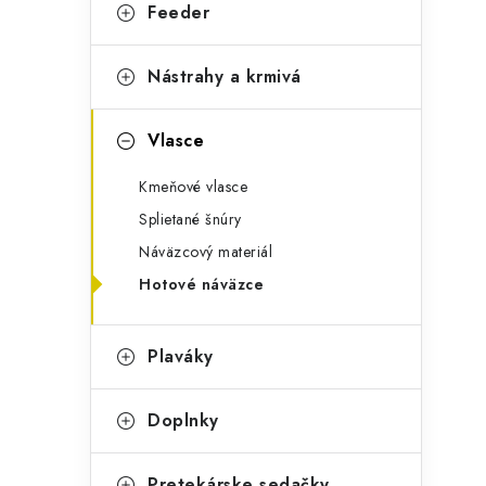
g
Feeder
ý
ó
p
r
Nástrahy a krmivá
a
i
Vlasce
e
n
Kmeňové vlasce
e
Splietané šnúry
l
Náväzcový materiál
Hotové náväzce
Plaváky
Doplnky
Pretekárske sedačky