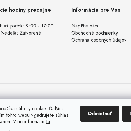
cie hodiny predajne
Informácie pre Vás
k až piatok: 9:00 - 17:00
Napíšte nám
 Nedeľa: Zatvorené
Obchodné podmienky
Ochrana osobných údajov
oužíva súbory cookie. Ďalším
Odmietnuť
m tohto webu vyjadrujete súhlas
vaním. Viac informácií
tu
.
Copyright 2026
Rybárske potreby Vaďo.sk
. Všetky práva vyhradené.