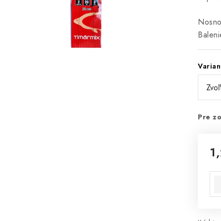
Nosnos
Baleni
Varian
Pre zo
1
Jed