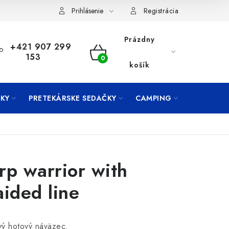
Prihlásenie
Registrácia
Prázdny
+421 907 299
153
NÁKUPNÝ
košík
KOŠÍK
KY
PRETEKÁRSKE SEDAČKY
CAMPING
PRÍVLAČ
rp warrior with
aided line
vý hotový náväzec.