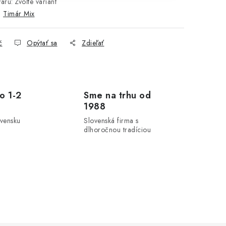
aru:
Zvoľte variant
:
Timár Mix
č
Opýtať sa
Zdieľať
o 1-2
Sme na trhu od
1988
ovensku
Slovenská firma s
dlhoročnou tradíciou