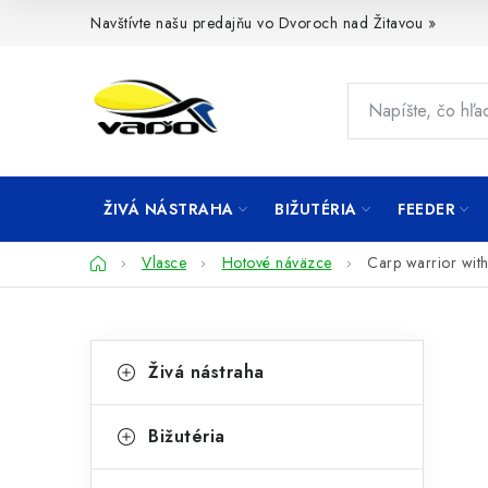
Prejsť
Navštívte našu predajňu vo Dvoroch nad Žitavou »
na
obsah
ŽIVÁ NÁSTRAHA
BIŽUTÉRIA
FEEDER
Domov
Vlasce
Hotové náväzce
Carp warrior with
B
K
Preskočiť
Živá nástraha
kategórie
a
o
t
č
Bižutéria
e
n