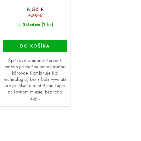
6,50 €
7,70 €
(1 ks)
Skladom
DO KOŠÍKA
Špičková vnadiaca červená
zmes s príchuťou antarktického
kôrovce. Kombinuje Koi
technológiu, ktorá bola vyvinutá
pre prilákanie a udržanie kapra
na lovnom mieste, bez toho
aby...
O
v