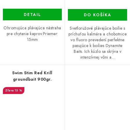
DETAIL
DO KOŠÍKA
Ohromujúca plávajúca nástraha
Svetloružové plávajúce boilie s
pre chytanie kaprov.Priemer:
príchuťou kalmára a chobotnice
15mm
vo fluoro prevedení perfektne
pasujúce k boilies Dynamite
Baits. Ich kúzlo sa skrýva v
intenzívnej vôni a...
Swim Stim Red Krill
groundbait 900gr.
15 %