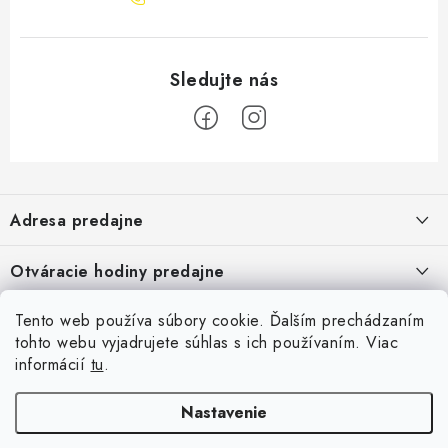
Z
á
Adresa predajne
p
ä
Vaďo - Rybárske potreby
Otváracie hodiny predajne
Pekárska 4, 941 31 Dvory nad Žitavou
t
i
Pondelok až piatok: 9:00 - 17:00
Pozrite si Google mapu
Tento web používa súbory cookie. Ďalším prechádzaním
Informácie pre Vás
Sobota, Nedeľa: Zatvorené
e
Pozrieť detail mapy »
tohto webu vyjadrujete súhlas s ich používaním. Viac
Napíšte nám
informácií
tu
.
Facebook
Obchodné podmienky
Ochrana osobných údajov
Nastavenie