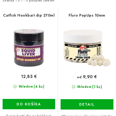
i
e
PRETEKÁRSKE SEDAČKY
Stránka
1
z
1
-
5
položiek celkom
s
n
CAMPING
p
i
Catfish Hookbait dip 270ml
Fluro PopUps 10mm
r
e
PRÍVLAČ
o
p
d
r
NAVIJAKY
u
o
k
d
PRÚTY
t
u
o
k
KONTAKTY
v
t
12,85 €
9,90 €
od
o
ZNAČKY
(4 ks)
v
(1 ks)
Skladom
Skladom
Navštívte našu predajňu vo Dvoroch nad Žitavou »
DO KOŠÍKA
DETAIL