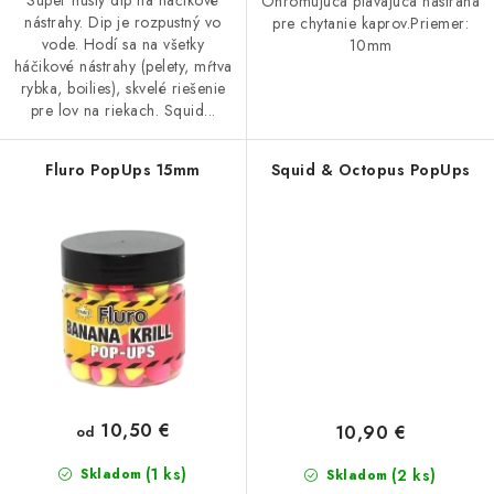
Super hustý dip na háčikové
Ohromujúca plávajúca nástraha
nástrahy. Dip je rozpustný vo
pre chytanie kaprov.Priemer:
vode. Hodí sa na všetky
10mm
háčikové nástrahy (pelety, mŕtva
rybka, boilies), skvelé riešenie
pre lov na riekach. Squid...
Fluro PopUps 15mm
Squid & Octopus PopUps
10,50 €
10,90 €
od
(1 ks)
(2 ks)
Skladom
Skladom