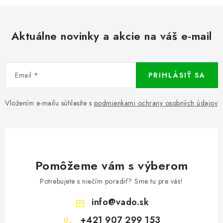
l
á
d
Aktuálne novinky a akcie na váš e-mail
a
c
i
Email
PRIHLÁSIŤ SA
e
p
r
Vložením e-mailu súhlasíte s
podmienkami ochrany osobných údajov
v
k
y
v
Pomôžeme vám s výberom
ý
p
Potrebujete s niečím poradiť? Sme tu pre vás!
i
info
@
vado.sk
s
+421 907 299 153
u