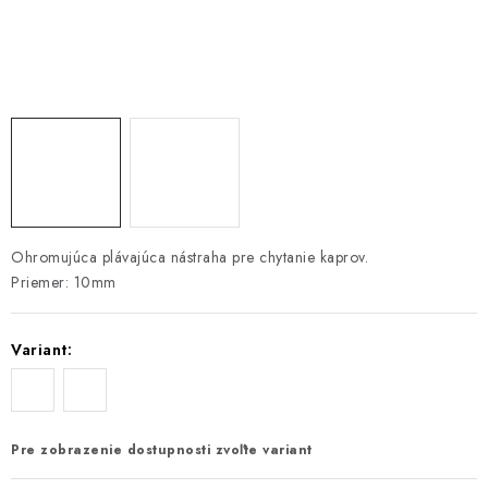
PRETEKÁRSKE SEDAČKY
CAMPING
PRÍVLAČ
NAVIJAKY
PRÚTY
Ohromujúca plávajúca nástraha pre chytanie kaprov.
Priemer: 10mm
KONTAKTY
ZNAČKY
Variant:
Navštívte našu predajňu vo Dvoroch nad Žitavou »
Pre zobrazenie dostupnosti zvoľte variant