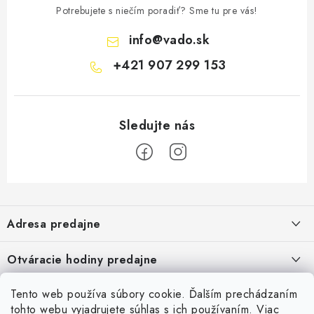
Potrebujete s niečím poradiť? Sme tu pre vás!
info
@
vado.sk
+421 907 299 153
Z
á
Adresa predajne
p
ä
Vaďo - Rybárske potreby
Otváracie hodiny predajne
Pekárska 4, 941 31 Dvory nad Žitavou
t
i
Pondelok až piatok: 9:00 - 17:00
Pozrite si Google mapu
Tento web používa súbory cookie. Ďalším prechádzaním
Informácie pre Vás
Sobota, Nedeľa: Zatvorené
e
Pozrieť detail mapy »
tohto webu vyjadrujete súhlas s ich používaním. Viac