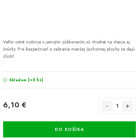
PRETEKÁRSKE SEDAČKY
CAMPING
PRÍVLAČ
Veľmi ostré nožnice s jemným zúbkovaním sú vhodné na vlasce aj
NAVIJAKY
šnúrky. Pre bezpečnosť a zabrania menšej úschovnej plochy sa dajú
zložiť.
PRÚTY
(>5 ks)
Skladom
KONTAKTY
ZNAČKY
6,10 €
Jednotková cena:
Navštívte našu predajňu vo Dvoroch nad Žitavou »
DO KOŠÍKA