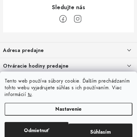
Z
á
Adresa predajne
p
ä
Vaďo - Rybárske potreby
Otváracie hodiny predajne
Pekárska 4, 941 31 Dvory nad Žitavou
t
i
Pondelok až piatok: 9:00 - 17:00
Pozrite si Google mapu
Tento web používa súbory cookie. Ďalším prechádzaním
Informácie pre Vás
Sobota, Nedeľa: Zatvorené
e
Pozrieť detail mapy »
tohto webu vyjadrujete súhlas s ich používaním. Viac
Napíšte nám
informácií
tu
.
Facebook
Obchodné podmienky
Ochrana osobných údajov
Nastavenie
Odmietnuť
Súhlasím
Copyright 2026
Rybárske potreby Vaďo.sk
. Všetky práva vyhradené.