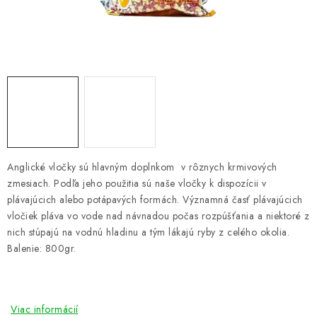
PRETEKÁRSKE SEDAČKY
CAMPING
PRÍVLAČ
NAVIJAKY
PRÚTY
Anglické vločky sú hlavným doplnkom v rôznych krmivových
zmesiach. Podľa jeho použitia sú naše vločky k dispozícii v
KONTAKTY
plávajúcich alebo potápavých formách. Významná časť plávajúcich
vločiek pláva vo vode nad návnadou počas rozpúšťania a niektoré z
ZNAČKY
nich stúpajú na vodnú hladinu a tým lákajú ryby z celého okolia.
Balenie: 800gr.
Navštívte našu predajňu vo Dvoroch nad Žitavou »
Viac informácií