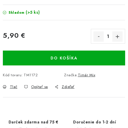
(>5 ks)
Skladom
5,90 €
Jednotková cena:
DO KOŠÍKA
Kód tovaru:
TM1172
Značka:
Timár Mix
Tlač
Opýtať sa
Zdieľať
Darček zdarma nad 75 €
Doručenie do 1-2 dní