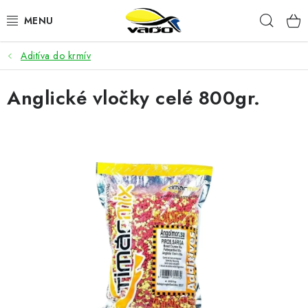
Prejsť
Hľad
na
obsah
Aditíva do krmív
ŽIVÁ NÁSTRAHA
Anglické vločky celé 800gr.
BIŽUTÉRIA
FEEDER
NÁSTRAHY A KRMIVÁ
VLASCE
PLAVÁKY
DOPLNKY