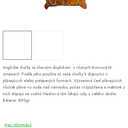
PRETEKÁRSKE SEDAČKY
CAMPING
PRÍVLAČ
NAVIJAKY
PRÚTY
Anglické vločky sú hlavným doplnkom v rôznych krmivových
zmesiach. Podľa jeho použitia sú naše vločky k dispozícii v
KONTAKTY
plávajúcich alebo potápavých formách. Významná časť plávajúcich
vločiek pláva vo vode nad návnadou počas rozpúšťania a niektoré z
ZNAČKY
nich stúpajú na vodnú hladinu a tým lákajú ryby z celého okolia.
Balenie: 800gr.
Navštívte našu predajňu vo Dvoroch nad Žitavou »
Viac informácií