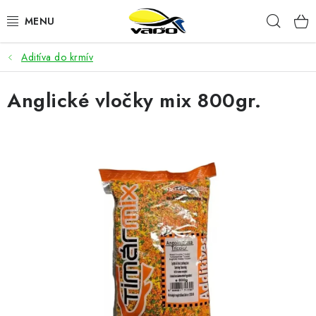
Prejsť
Hľad
na
obsah
Aditíva do krmív
ŽIVÁ NÁSTRAHA
Anglické vločky mix 800gr.
BIŽUTÉRIA
FEEDER
NÁSTRAHY A KRMIVÁ
VLASCE
PLAVÁKY
DOPLNKY