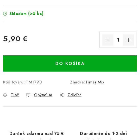
(>5 ks)
Skladom
5,90 €
Jednotková cena:
DO KOŠÍKA
Kód tovaru:
TM1790
Značka:
Timár Mix
Tlač
Opýtať sa
Zdieľať
Darček zdarma nad 75 €
Doručenie do 1-2 dní