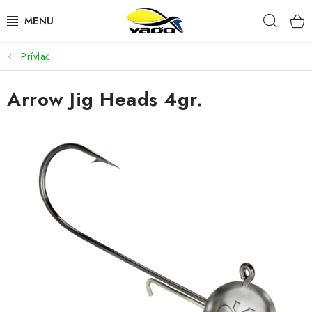
Prejsť
Hľad
na
obsah
Prívlač
ŽIVÁ NÁSTRAHA
Arrow Jig Heads 4gr.
BIŽUTÉRIA
FEEDER
NÁSTRAHY A KRMIVÁ
VLASCE
PLAVÁKY
DOPLNKY