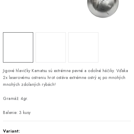
PRETEKÁRSKE SEDAČKY
CAMPING
PRÍVLAČ
NAVIJAKY
PRÚTY
Jigové hlavičky Kamatsu sú extrémne pevné a odolné háčiky. Vďaka
2x laserovému ostreniu hrot ostáva extrémne ostrý aj po mnohých
KONTAKTY
mnohých zdolaných rybách!
ZNAČKY
Gramáž: 4gr.
Navštívte našu predajňu vo Dvoroch nad Žitavou »
Balenie: 3 kusy
Variant: