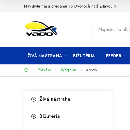
Prejsť
Navštívte našu predajňu vo Dvoroch nad Žitavou »
na
obsah
ŽIVÁ NÁSTRAHA
BIŽUTÉRIA
FEEDER
Domov
Plaváky
Waggler
Arrow
B
K
Preskočiť
Živá nástraha
kategórie
a
o
t
č
Bižutéria
e
n