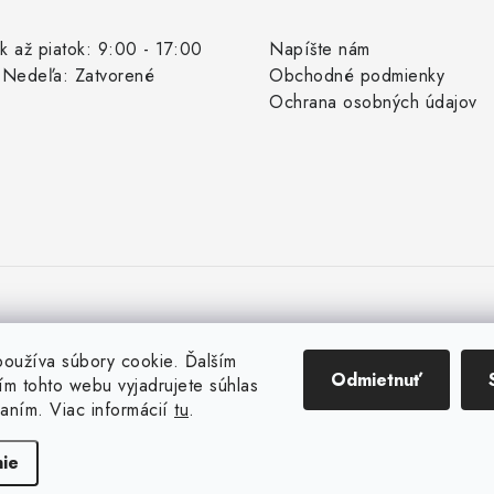
k až piatok: 9:00 - 17:00
Napíšte nám
 Nedeľa: Zatvorené
Obchodné podmienky
Ochrana osobných údajov
oužíva súbory cookie. Ďalším
Odmietnuť
m tohto webu vyjadrujete súhlas
vaním. Viac informácií
tu
.
Copyright 2026
Rybárske potreby Vaďo.sk
. Všetky práva vyhradené.
Vytvoril Shoptet
ie