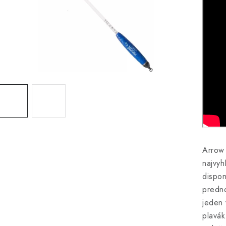
Arrow 
najvyh
dispon
predno
jeden 
plavák