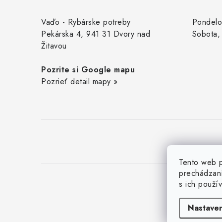
p
ä
Vaďo - Rybárske potreby
Pondelo
Pekárska 4, 941 31 Dvory nad
Sobota,
t
Žitavou
i
Pozrite si Google mapu
e
Pozrieť detail mapy »
Tento web p
prechádzaní
s ich použí
Nastaven