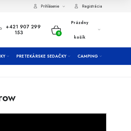
Prihlásenie
Registrácia
Prázdny
+421 907 299
153
NÁKUPNÝ
košík
KOŠÍK
KY
PRETEKÁRSKE SEDAČKY
CAMPING
PRÍVLAČ
row