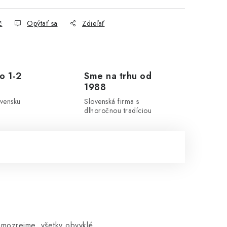
č
Opýtať sa
Zdieľať
o 1-2
Sme na trhu od
1988
ovensku
Slovenská firma s
dlhoročnou tradíciou
mozrejme, všetky obvyklé