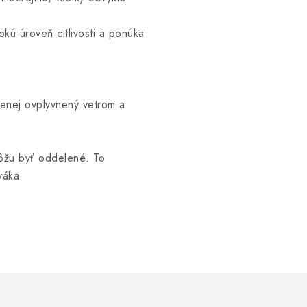
ú úroveň citlivosti a ponúka
menej ovplyvnený vetrom a
môžu byť oddelené. To
váka.