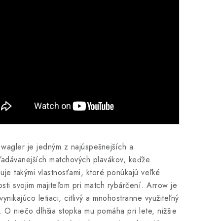
wagler je jedným z najúspešnejších a
ľadávanejších matchových plavákov, keďže
uje takými vlastnosťami, ktoré ponúkajú veľké
sti svojim majiteľom pri match rybárčení. Arrow je
vynikajúco letiaci, citlivý a mnohostranne využiteľný
. O niečo dlhšia stopka mu pomáha pri lete, nižšie