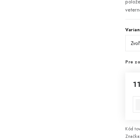
polože
vetern
Varian
Pre zo
1
Jed
Kód tov
Značka