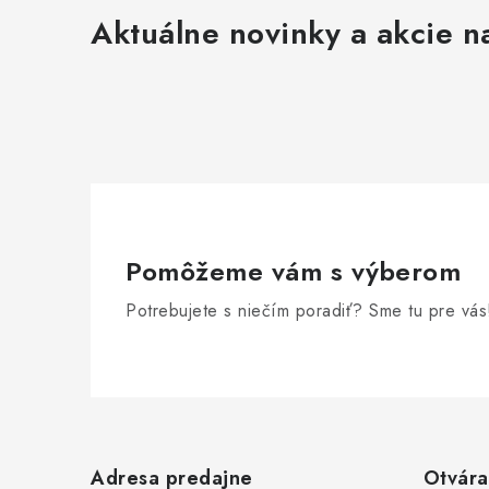
Aktuálne novinky a akcie na
Pomôžeme vám s výberom
Potrebujete s niečím poradiť? Sme tu pre vás
Z
á
Adresa predajne
Otvára