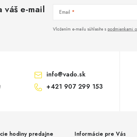
 váš e-mail
Email
Vložením e-mailu súhlasíte s
podmienkami o
info
@
vado.sk
+421 907 299 153
!
cie hodiny predajne
Informácie pre Vás