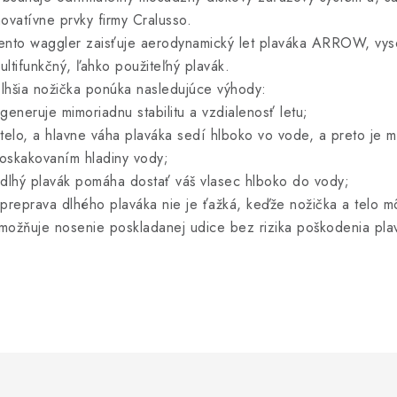
novatívne prvky firmy Cralusso.
ento waggler zaisťuje aerodynamický let plaváka ARROW, vysok
ultifunkčný, ľahko použiteľný plavák.
lhšia nožička ponúka nasledujúce výhody:
 generuje mimoriadnu stabilitu a vzdialenosť letu;
 telo, a hlavne váha plaváka sedí hlboko vo vode, a preto je 
oskakovaním hladiny vody;
 dlhý plavák pomáha dostať váš vlasec hlboko do vody;
 preprava dlhého plaváka nie je ťažká, keďže nožička a telo 
možňuje nosenie poskladanej udice bez rizika poškodenia pla