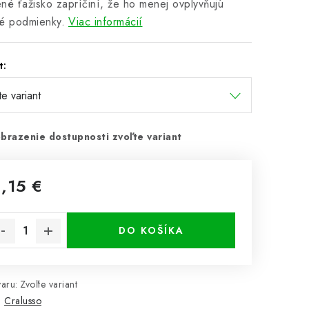
né ťažisko zapríčiní, že ho menej ovplyvňujú
é podmienky.
Viac informácií
t:
brazenie dostupnosti zvoľte variant
1,15 €
notková cena:
DO KOŠÍKA
aru:
Zvoľte variant
:
Cralusso