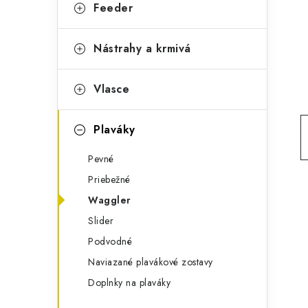
g
Feeder
ý
ó
p
r
Nástrahy a krmivá
a
i
Vlasce
e
n
e
Plaváky
l
Pevné
Priebežné
Waggler
Slider
Podvodné
Naviazané plavákové zostavy
Doplnky na plaváky