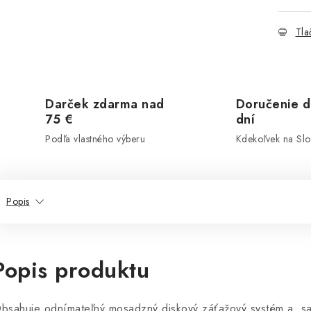
Tla
Darček zdarma nad
Doručenie d
75 €
dní
Podľa vlastného výberu
Kdekoľvek na Sl
Popis
Popis produktu
bsahuje odnímateľný mosadzný diskový záťažový systém a, sa