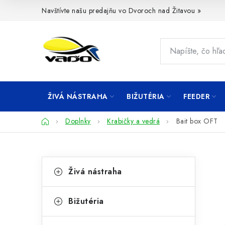
Prejsť
Navštívte našu predajňu vo Dvoroch nad Žitavou »
na
obsah
ŽIVÁ NÁSTRAHA
BIŽUTÉRIA
FEEDER
Domov
Doplnky
Krabičky a vedrá
Bait box OFT
B
K
Preskočiť
Živá nástraha
kategórie
a
o
t
č
Bižutéria
e
n