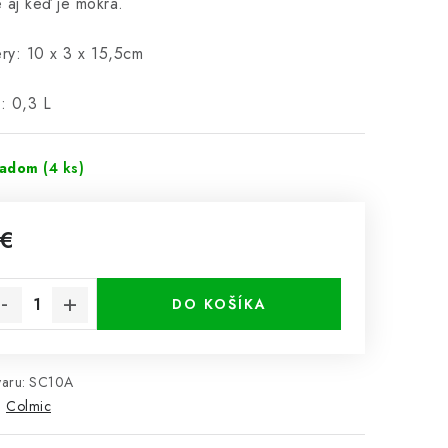
 aj keď je mokrá.
ry: 10 x 3 x 15,5cm
: 0,3 L
ladom
(4 ks)
 €
notková cena:
DO KOŠÍKA
aru:
SC10A
:
Colmic