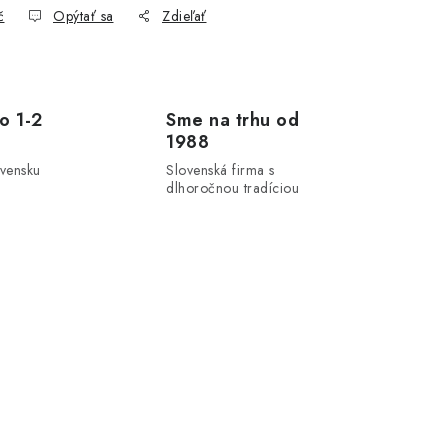
č
Opýtať sa
Zdieľať
o 1-2
Sme na trhu od
1988
ovensku
Slovenská firma s
dlhoročnou tradíciou