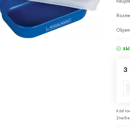
neujde
Rozme
Objem
Sk
3
Jed
Kód tov
Značka