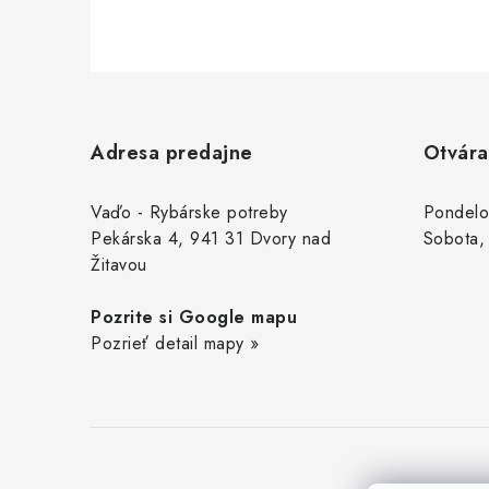
Z
á
Adresa predajne
Otvára
p
ä
Vaďo - Rybárske potreby
Pondelo
Pekárska 4, 941 31 Dvory nad
Sobota,
t
Žitavou
i
Pozrite si Google mapu
e
Pozrieť detail mapy »