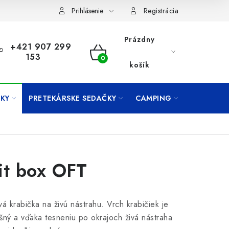
Prihlásenie
Registrácia
Prázdny
+421 907 299
153
NÁKUPNÝ
košík
KOŠÍK
KY
PRETEKÁRSKE SEDAČKY
CAMPING
PRÍVLAČ
it box OFT
vá krabička na živú nástrahu. Vrch krabičiek je
šný a vďaka tesneniu po okrajoch živá nástraha