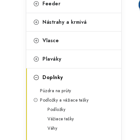
g
Feeder
ý
ó
p
r
Nástrahy a krmivá
a
i
Vlasce
e
n
e
Plaváky
l
Doplnky
Púzdra na prúty
Podložky a vážiace tašky
Podložky
Vážiace tašky
Váhy