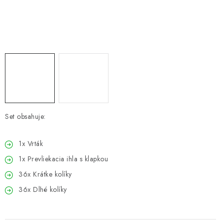
PRETEKÁRSKE SEDAČKY
CAMPING
PRÍVLAČ
NAVIJAKY
PRÚTY
Set obsahuje:
KONTAKTY
1x Vrták
ZNAČKY
1x Prevliekacia ihla s klapkou
36x Krátke kolíky
Navštívte našu predajňu vo Dvoroch nad Žitavou »
36x Dlhé kolíky