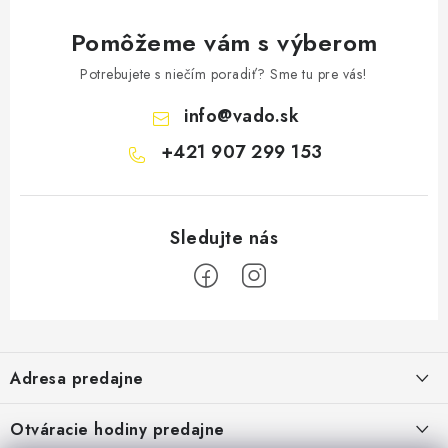
Pomôžeme vám s výberom
Potrebujete s niečím poradiť? Sme tu pre vás!
info
@
vado.sk
+421 907 299 153
Z
á
Adresa predajne
p
ä
Vaďo - Rybárske potreby
Otváracie hodiny predajne
Pekárska 4, 941 31 Dvory nad Žitavou
t