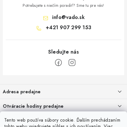
Potrebujete s niečím poradiť? Sme tu pre vás!
info
@
vado.sk
+421 907 299 153
Z
á
Adresa predajne
p
ä
Vaďo - Rybárske potreby
Otváracie hodiny predajne
Pekárska 4, 941 31 Dvory nad Žitavou
t
i
Pondelok až piatok: 9:00 - 17:00
Pozrite si Google mapu
Tento web používa súbory cookie. Ďalším prechádzaním
Informácie pre Vás
Sobota, Nedeľa: Zatvorené
e
Pozrieť detail mapy »
tohto webu vyjadrujete súhlas s ich používaním. Viac