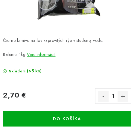
PRETEKÁRSKE SEDAČKY
CAMPING
PRÍVLAČ
Čierne krmivo na lov kaprovitých rýb v studenej vode.
NAVIJAKY
Balenie: 1kg
Viac informácií
PRÚTY
(>5 ks)
Skladom
KONTAKTY
2,70 €
ZNAČKY
Jednotková cena:
Navštívte našu predajňu vo Dvoroch nad Žitavou »
DO KOŠÍKA