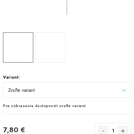
PRETEKÁRSKE SEDAČKY
CAMPING
PRÍVLAČ
NAVIJAKY
PRÚTY
Variant:
KONTAKTY
ZNAČKY
Pre zobrazenie dostupnosti zvoľte variant
Navštívte našu predajňu vo Dvoroch nad Žitavou »
7,80 €