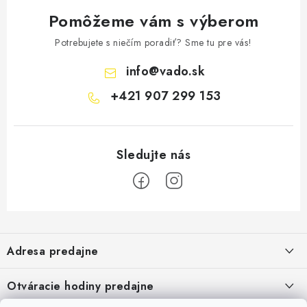
Pomôžeme vám s výberom
Potrebujete s niečím poradiť? Sme tu pre vás!
info
@
vado.sk
+421 907 299 153
Z
á
Adresa predajne
p
ä
Vaďo - Rybárske potreby
Otváracie hodiny predajne
Pekárska 4, 941 31 Dvory nad Žitavou
t