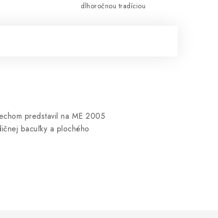
dlhoročnou tradíciou
spechom predstavil na ME 2005
dičnej bacuľky a plochého