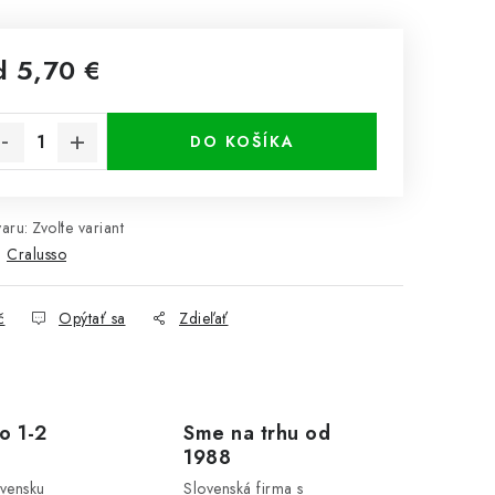
d
5,70 €
notková cena:
DO KOŠÍKA
aru:
Zvoľte variant
:
Cralusso
č
Opýtať sa
Zdieľať
o 1-2
Sme na trhu od
1988
ovensku
Slovenská firma s