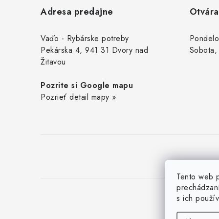
á
Adresa predajne
Otvára
p
ä
Vaďo - Rybárske potreby
Pondelo
Pekárska 4, 941 31 Dvory nad
Sobota,
t
Žitavou
i
Pozrite si Google mapu
e
Pozrieť detail mapy »
Tento web p
prechádzaní
s ich použí