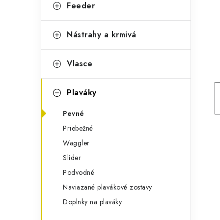
g
Feeder
ý
ó
p
r
Nástrahy a krmivá
a
i
Vlasce
e
n
e
Plaváky
l
Pevné
Priebežné
Waggler
Slider
Podvodné
Naviazané plavákové zostavy
Doplnky na plaváky