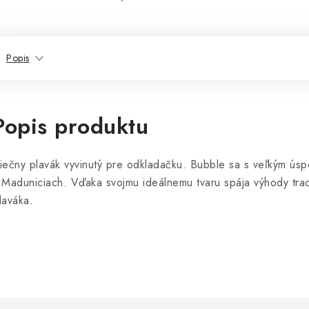
Popis
Popis produktu
iečny plavák vyvinutý pre odkladačku. Bubble sa s veľkým ú
 Maduniciach. Vďaka svojmu ideálnemu tvaru spája výhody tra
laváka.