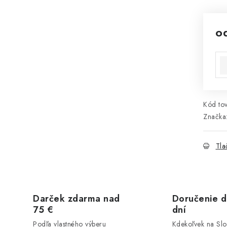
o
Jed
Kód tov
Značka
Tla
Darček zdarma nad
Doručenie d
75 €
dní
Podľa vlastného výberu
Kdekoľvek na Sl