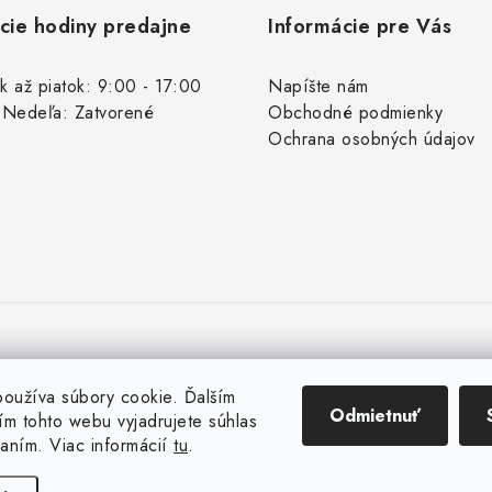
cie hodiny predajne
Informácie pre Vás
k až piatok: 9:00 - 17:00
Napíšte nám
 Nedeľa: Zatvorené
Obchodné podmienky
Ochrana osobných údajov
oužíva súbory cookie. Ďalším
Odmietnuť
m tohto webu vyjadrujete súhlas
vaním. Viac informácií
tu
.
Copyright 2026
Rybárske potreby Vaďo.sk
. Všetky práva vyhradené.
Vytvoril Shoptet