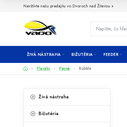
Prejsť
Navštívte našu predajňu vo Dvoroch nad Žitavou »
na
obsah
ŽIVÁ NÁSTRAHA
BIŽUTÉRIA
FEEDER
Domov
Plaváky
Pevné
Bubble
B
K
Preskočiť
Živá nástraha
kategórie
a
o
t
č
Bižutéria
e
n