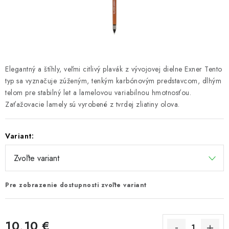
PRETEKÁRSKE SEDAČKY
CAMPING
PRÍVLAČ
Elegantný a štíhly, veľmi citlivý plavák z vývojovej dielne Exner Tento
NAVIJAKY
typ sa vyznačuje zúženým, tenkým karbónovým predstavcom, dlhým
telom pre stabilný let a lamelovou variabilnou hmotnosťou.
Zaťažovacie lamely sú vyrobené z tvrdej zliatiny olova.
PRÚTY
KONTAKTY
Variant:
ZNAČKY
Pre zobrazenie dostupnosti zvoľte variant
Navštívte našu predajňu vo Dvoroch nad Žitavou »
10,10 €