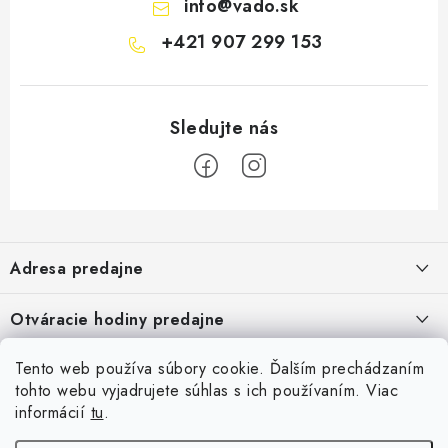
info
@
vado.sk
+421 907 299 153
Z
á
Adresa predajne
p
ä
Vaďo - Rybárske potreby
Otváracie hodiny predajne
Pekárska 4, 941 31 Dvory nad Žitavou
t
i
Pondelok až piatok: 9:00 - 17:00
Pozrite si Google mapu
Tento web používa súbory cookie. Ďalším prechádzaním
Informácie pre Vás
Sobota, Nedeľa: Zatvorené
e
Pozrieť detail mapy »
tohto webu vyjadrujete súhlas s ich používaním. Viac
Napíšte nám
informácií
tu
.
Facebook
Obchodné podmienky
Ochrana osobných údajov