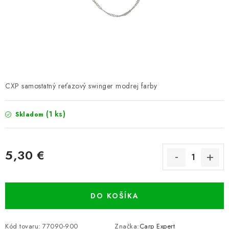
PRETEKÁRSKE SEDAČKY
CAMPING
PRÍVLAČ
NAVIJAKY
CXP samostatný reťazový swinger modrej farby
PRÚTY
(1 ks)
Skladom
KONTAKTY
5,30 €
ZNAČKY
Jednotková cena:
Navštívte našu predajňu vo Dvoroch nad Žitavou »
DO KOŠÍKA
Kód tovaru:
77090-900
Značka:
Carp Expert