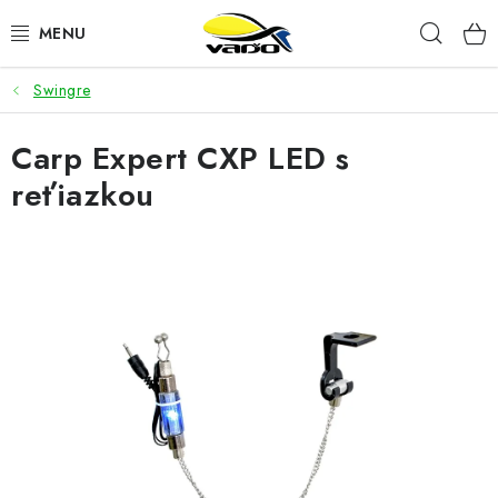
Prejsť
Hľad
na
obsah
Swingre
ŽIVÁ NÁSTRAHA
Carp Expert CXP LED s
BIŽUTÉRIA
reťiazkou
FEEDER
NÁSTRAHY A KRMIVÁ
VLASCE
PLAVÁKY
DOPLNKY