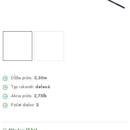
PRETEKÁRSKE SEDAČKY
CAMPING
PRÍVLAČ
NAVIJAKY
PRÚTY
KONTAKTY
Dĺžka prútu:
3,30m
Typ rukoväti:
delená
ZNAČKY
Akcia prútu:
2,75lb
Počet dielov:
2
Navštívte našu predajňu vo Dvoroch nad Žitavou »