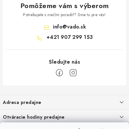
Pomôžeme vám s výberom
Potrebujete s niečím poradiť? Sme tu pre vás!
info
@
vado.sk
+421 907 299 153
Z
á
Adresa predajne
p
ä
Vaďo - Rybárske potreby
Otváracie hodiny predajne
Pekárska 4, 941 31 Dvory nad Žitavou
t
Pondelok až piatok: 9:00 - 17:00