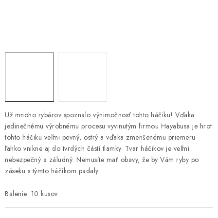
PRETEKÁRSKE SEDAČKY
CAMPING
PRÍVLAČ
NAVIJAKY
PRÚTY
Už mnoho rybárov spoznalo výnimočnosť tohto háčiku! Vďaka
jedinečnému výrobnému procesu vyvinutým firmou Hayabusa je hrot
KONTAKTY
tohto háčiku veľmi pevný, ostrý a vďaka zmenšenému priemeru
ľahko vnikne aj do tvrdých částí tlamky. Tvar háčikov je veľmi
ZNAČKY
nebezpečný a záludný. Nemusíte mať obavy, že by Vám ryby po
záseku s týmto háčikom padaly.
Navštívte našu predajňu vo Dvoroch nad Žitavou »
Balenie: 10 kusov