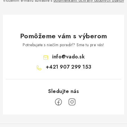
Vložením e-mailu súhlasíte s
podmienkami ochrany osobných údajov
Pomôžeme vám s výberom
Potrebujete s niečím poradiť? Sme tu pre vás!
info
@
vado.sk
+421 907 299 153
Z
á