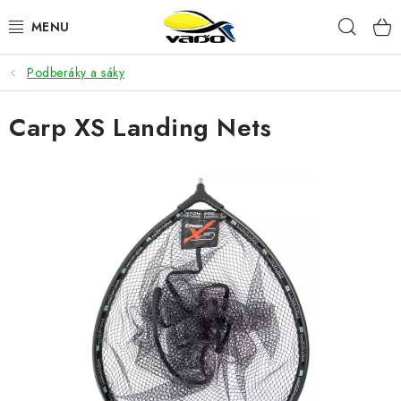
Prejsť
Hľad
na
obsah
Podberáky a sáky
ŽIVÁ NÁSTRAHA
Carp XS Landing Nets
BIŽUTÉRIA
FEEDER
NÁSTRAHY A KRMIVÁ
VLASCE
PLAVÁKY
DOPLNKY