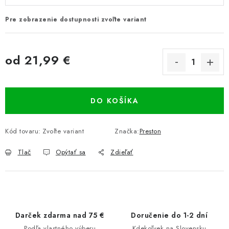
Pre zobrazenie dostupnosti zvoľte variant
od
21,99 €
Jednotková cena:
DO KOŠÍKA
Kód tovaru:
Zvoľte variant
Značka:
Preston
Tlač
Opýtať sa
Zdieľať
Darček zdarma nad 75 €
Doručenie do 1-2 dní
Podľa vlastného výberu
Kdekoľvek na Slovensku