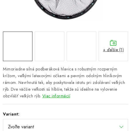
PRETEKÁRSKE SEDAČKY
CAMPING
PRÍVLAČ
NAVIJAKY
+ ďalšie (1)
PRÚTY
Mimoriadne silná podberáková hlavica s robustným rozperným
krížom, veľkými latexovými očkami a pevným odolným hliníkovým
KONTAKTY
rámom. Navrhnutá tak, aby poskytovala istotu pri zdolávaní veľkých
rýb. Dve väčšie veľkosti sú hlbšie, takže sú ideálne na vylovenie
ZNAČKY
obzvlášť veľkých rýb.
Viac informácií
Navštívte našu predajňu vo Dvoroch nad Žitavou »
Variant: