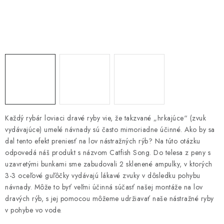
PRETEKÁRSKE SEDAČKY
CAMPING
PRÍVLAČ
NAVIJAKY
PRÚTY
Každý rybár loviaci dravé ryby vie, že takzvané „hrkajúce“ (zvuk
vydávajúce) umelé návnady sú často mimoriadne účinné. Ako by sa
KONTAKTY
dal tento efekt preniesť na lov nástražných rýb? Na túto otázku
odpovedá náš produkt s názvom Catfish Song. Do telesa z peny s
ZNAČKY
uzavretými bunkami sme zabudovali 2 sklenené ampulky, v ktorých
3-3 oceľové guľôčky vydávajú lákavé zvuky v dôsledku pohybu
Navštívte našu predajňu vo Dvoroch nad Žitavou »
návnady. Môže to byť veľmi účinná súčasť našej montáže na lov
dravých rýb, s jej pomocou môžeme udržiavať naše nástražné ryby
v pohybe vo vode.