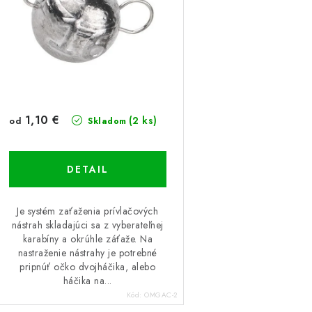
1,10 €
(2 ks)
od
Skladom
DETAIL
Je systém zaťaženia prívlačových
nástrah skladajúci sa z vyberateľnej
karabíny a okrúhle záťaže. Na
nastraženie nástrahy je potrebné
pripnúť očko dvojháčika, alebo
háčika na...
Kód:
OMGAC-2