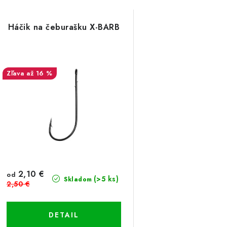
Háčik na čeburašku X-BARB
až 16 %
2,10 €
od
(>5 ks)
Skladom
2,50 €
DETAIL