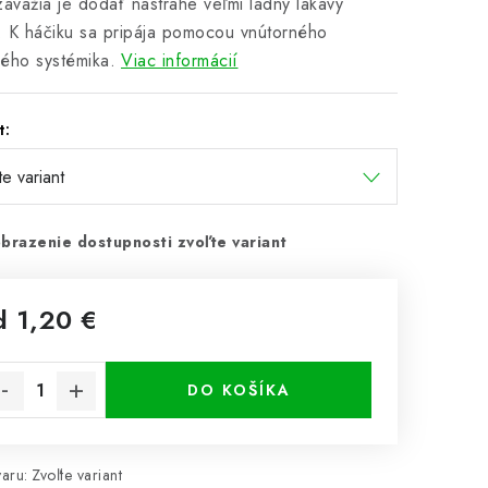
závažia je dodať nástrahe veľmi ladný lákavý
 K háčiku sa pripája pomocou vnútorného
ého systémika.
Viac informácií
t:
brazenie dostupnosti zvoľte variant
d
1,20 €
notková cena:
DO KOŠÍKA
aru:
Zvoľte variant