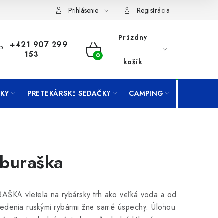
Prihlásenie
Registrácia
Prázdny
+421 907 299
153
NÁKUPNÝ
košík
KOŠÍK
KY
PRETEKÁRSKE SEDAČKY
CAMPING
PRÍVLAČ
buraška
ŠKA vletela na rybársky trh ako veľká voda a od
vedenia ruskými rybármi žne samé úspechy. Úlohou