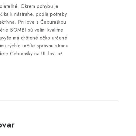
dolateľné. Okrem pohybu je
áčika k nástrahe, podľa potreby
ektívna. Pri love s Čeburaškou
érie BOMB! sú veľmi kvalitne
 navyše má drôtené očko určené
mu rýchlo určíte správnu stranu
dete Čeburašky na UL lov, až
ovar