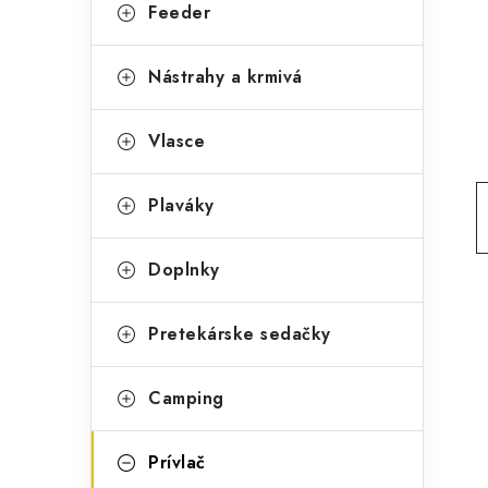
g
Feeder
ý
ó
p
r
Nástrahy a krmivá
a
i
Vlasce
e
n
e
Plaváky
l
Doplnky
Pretekárske sedačky
Camping
Prívlač