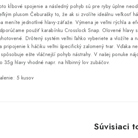
oto kĺbové spojenie a následný pohyb sú pre ryby úplne neo
eľkým plusom Čeburašky to, že ak si zvolíte ideálnu veľkosť h
ba meníte jednotlivé hlavy-záťaže. Výmena je veľmi rýchla a ef
dporúčame použiť karabínku Crosslock Snap. Olovené hlavy s
yhotovené. Drôtený systém veľmi ľahko vyberiete a vložíte a
a pripojenie k háčiku veľmi špecifický zalomený tvar. Vďaka ne
 spôsobuje ešte vláčnejší pohyb nástrahy. V našej ponuke náj
o 35g hlavy vhodné napr. na hlbinný lov zubáčov.
alenie: 5 kusov
Súvisiaci t