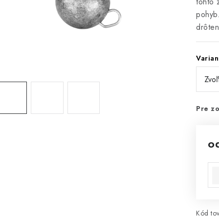
tohto 
pohyb.
drôten
Varian
Pre zo
o
Jed
Kód tov