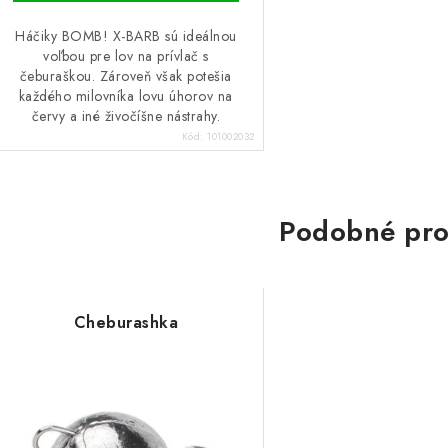
Háčiky BOMB! X-BARB sú ideálnou
voľbou pre lov na prívlač s
čeburaškou. Zároveň však potešia
každého milovníka lovu úhorov na
červy a iné živočíšne nástrahy.
Kód:
101002032
Podobné pro
Cheburashka