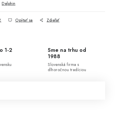
:
Delphin
č
Opýtať sa
Zdieľať
o 1-2
Sme na trhu od
1988
ovensku
Slovenská firma s
dlhoročnou tradíciou