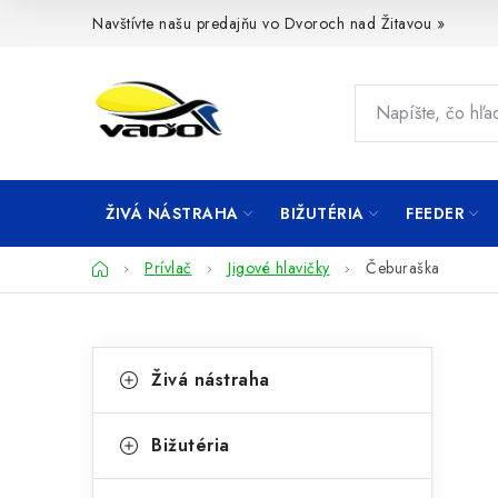
Prejsť
Navštívte našu predajňu vo Dvoroch nad Žitavou »
na
obsah
ŽIVÁ NÁSTRAHA
BIŽUTÉRIA
FEEDER
Domov
Prívlač
Jigové hlavičky
Čeburaška
B
K
Preskočiť
Živá nástraha
kategórie
a
o
t
č
Bižutéria
e
n