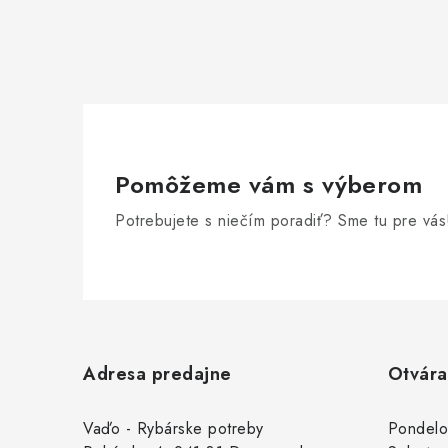
Pomôžeme vám s výberom
Potrebujete s niečím poradiť? Sme tu pre vás
Z
á
Adresa predajne
Otvára
p
ä
Vaďo - Rybárske potreby
Pondelo