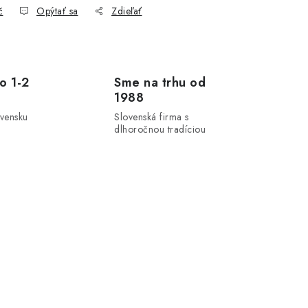
č
Opýtať sa
Zdieľať
o 1-2
Sme na trhu od
1988
ovensku
Slovenská firma s
dlhoročnou tradíciou