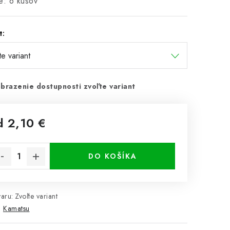
e: 6 kusov
t:
brazenie dostupnosti zvoľte variant
d
2,10 €
notková cena:
DO KOŠÍKA
aru:
Zvoľte variant
:
Kamatsu