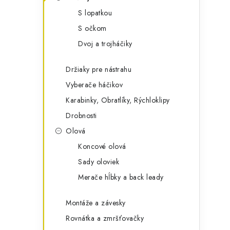
g
ý
S lopatkou
ó
S očkom
p
r
Dvoj a trojháčiky
a
i
e
n
Držiaky pre nástrahu
Vyberače háčikov
e
Karabinky, Obratlíky, Rýchloklipy
l
Drobnosti
Olová
Koncové olová
Sady oloviek
Merače hĺbky a back leady
Montáže a závesky
Rovnátka a zmršťovačky