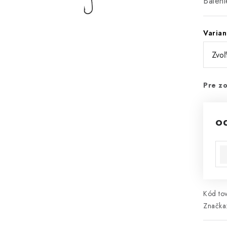
Baleni
Varian
Pre zo
o
Jed
Kód tov
Značka