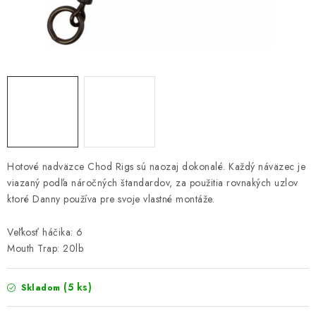
PRETEKÁRSKE SEDAČKY
CAMPING
PRÍVLAČ
NAVIJAKY
PRÚTY
Hotové nadväzce Chod Rigs sú naozaj dokonalé. Každý náväzec je
viazaný podľa náročných štandardov, za použitia rovnakých uzlov
KONTAKTY
ktoré Danny používa pre svoje vlastné montáže.
ZNAČKY
Veľkosť háčika: 6
Mouth Trap: 20lb
Navštívte našu predajňu vo Dvoroch nad Žitavou »
(5 ks)
Skladom