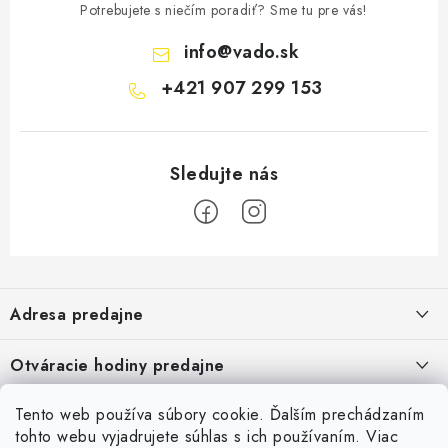
Potrebujete s niečím poradiť? Sme tu pre vás!
info
@
vado.sk
+421 907 299 153
Z
á
Adresa predajne
p
ä
Vaďo - Rybárske potreby
Otváracie hodiny predajne
Pekárska 4, 941 31 Dvory nad Žitavou
t
i
Pondelok až piatok: 9:00 - 17:00
Pozrite si Google mapu
Tento web používa súbory cookie. Ďalším prechádzaním
Informácie pre Vás
Sobota, Nedeľa: Zatvorené
e
Pozrieť detail mapy »
tohto webu vyjadrujete súhlas s ich používaním. Viac