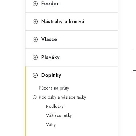
g
Feeder
ý
ó
p
r
Nástrahy a krmivá
a
i
Vlasce
e
n
e
Plaváky
l
Doplnky
Púzdra na prúty
Podložky a vážiace tašky
Podložky
Vážiace tašky
Váhy