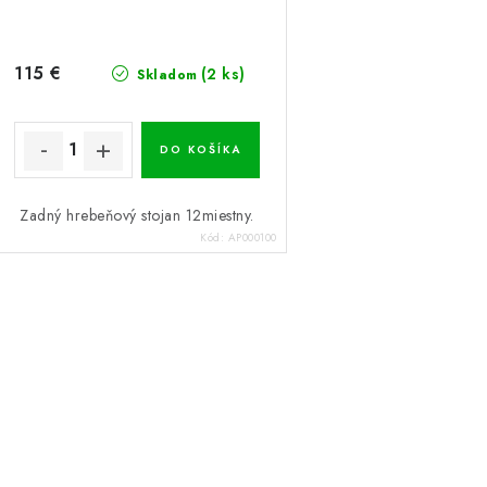
115 €
(2 ks)
Skladom
DO KOŠÍKA
Zadný hrebeňový stojan 12miestny.
Kód:
AP000100