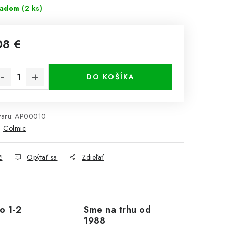
ladom
(2 ks)
08 €
notková cena:
DO KOŠÍKA
aru:
AP00010
:
Colmic
č
Opýtať sa
Zdieľať
o 1-2
Sme na trhu od
1988