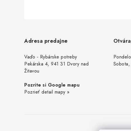
Z
á
Adresa predajne
Otvára
p
ä
Vaďo - Rybárske potreby
Pondelo
Pekárska 4, 941 31 Dvory nad
Sobota,
t
Žitavou
i
Pozrite si Google mapu
e
Pozrieť detail mapy »