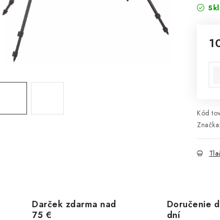
Sk
1
Jed
Kód tov
Značka
Tla
Darček zdarma nad
Doručenie d
75 €
dní