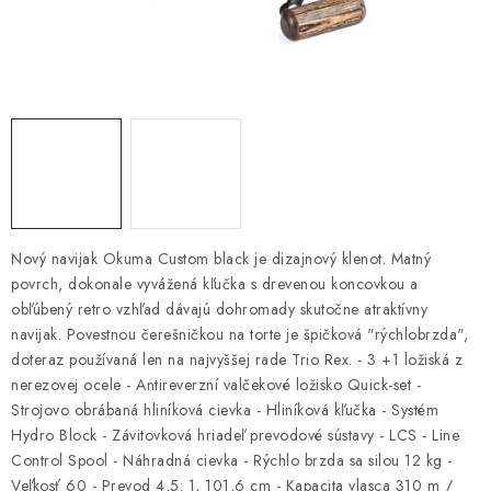
PRETEKÁRSKE SEDAČKY
CAMPING
PRÍVLAČ
NAVIJAKY
PRÚTY
Nový navijak Okuma Custom black je dizajnový klenot. Matný
povrch, dokonale vyvážená kľučka s drevenou koncovkou a
KONTAKTY
obľúbený retro vzhľad dávajú dohromady skutočne atraktívny
navijak. Povestnou čerešničkou na torte je špičková "rýchlobrzda",
ZNAČKY
doteraz používaná len na najvyššej rade Trio Rex. - 3 +1 ložiská z
nerezovej ocele - Antireverzní valčekové ložisko Quick-set -
Navštívte našu predajňu vo Dvoroch nad Žitavou »
Strojovo obrábaná hliníková cievka - Hliníková kľučka - Systém
Hydro Block - Závitovková hriadeľ prevodové sústavy - LCS - Line
Control Spool - Náhradná cievka - Rýchlo brzda sa silou 12 kg -
Veľkosť 60 - Prevod 4,5: 1, 101,6 cm - Kapacita vlasca 310 m /