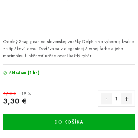
PRETEKÁRSKE SEDAČKY
CAMPING
PRÍVLAČ
Odolný Snag gear od slovenskej značky Delphin vo výbornej kvalite
NAVIJAKY
za špičkovú cenu. Dodáva sa v elegantnej čiernej farbe a jeho
maximálnu funkčnosť určite ocení každý rybár.
PRÚTY
(1 ks)
Skladom
KONTAKTY
4,10 €
–19 %
ZNAČKY
3,30 €
Jednotková cena:
Navštívte našu predajňu vo Dvoroch nad Žitavou »
DO KOŠÍKA