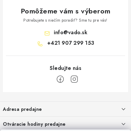
Pomôžeme vám s výberom
Potrebujete s niečím poradiť? Sme tu pre vás!
info
@
vado.sk
+421 907 299 153
Z
á
Adresa predajne
p
ä
Vaďo - Rybárske potreby
Otváracie hodiny predajne
Pekárska 4, 941 31 Dvory nad Žitavou
t