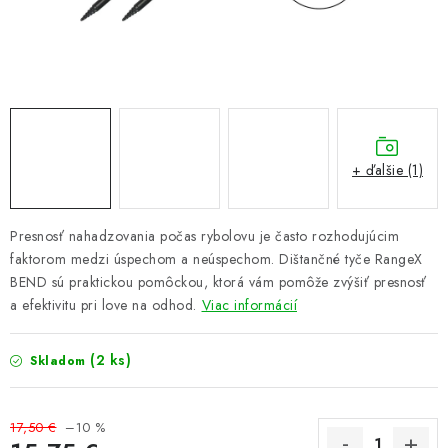
PRETEKÁRSKE SEDAČKY
CAMPING
PRÍVLAČ
NAVIJAKY
+ ďalšie (1)
PRÚTY
Presnosť nahadzovania počas rybolovu je často rozhodujúcim
faktorom medzi úspechom a neúspechom. Dištančné tyče RangeX
KONTAKTY
BEND sú praktickou pomôckou, ktorá vám pomôže zvýšiť presnosť
a efektivitu pri love na odhod.
Viac informácií
ZNAČKY
(2 ks)
Skladom
Navštívte našu predajňu vo Dvoroch nad Žitavou »
17,50 €
–10 %