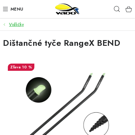
Prejsť
Hľad
na
obsah
Vidličky
ŽIVÁ NÁSTRAHA
Dištančné tyče RangeX BEND
BIŽUTÉRIA
FEEDER
10 %
NÁSTRAHY A KRMIVÁ
VLASCE
PLAVÁKY
DOPLNKY