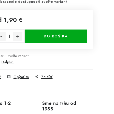
brazenie dostupnosti zvoľte variant
d
1,90 €
notková cena:
DO KOŠÍKA
aru:
Zvoľte variant
:
Delphin
č
Opýtať sa
Zdieľať
o 1-2
Sme na trhu od
1988