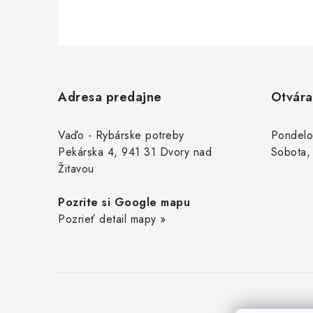
Z
á
Adresa predajne
Otvára
p
ä
Vaďo - Rybárske potreby
Pondelo
Pekárska 4, 941 31 Dvory nad
Sobota,
t
Žitavou
i
Pozrite si Google mapu
e
Pozrieť detail mapy »