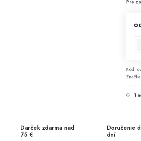
Pre zo
o
Jed
Kód tov
Značka
Tla
Darček zdarma nad
Doručenie d
75 €
dní