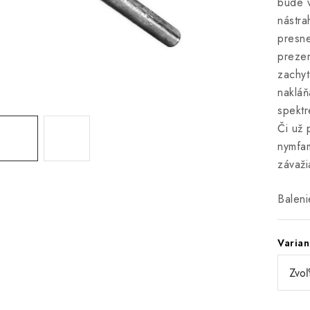
bude v
nástra
presne
prezen
zachy
nakláň
spektr
Či už 
nymfam
závaži
Baleni
Varian