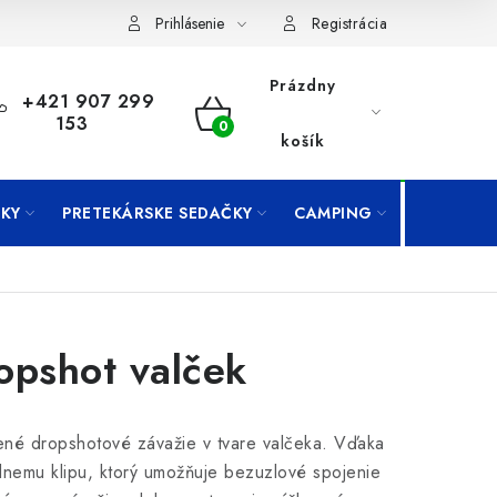
Prihlásenie
Registrácia
Prázdny
+421 907 299
153
NÁKUPNÝ
košík
KOŠÍK
KY
PRETEKÁRSKE SEDAČKY
CAMPING
PRÍVLAČ
opshot valček
né dropshotové závažie v tvare valčeka. Vďaka
lnemu klipu, ktorý umožňuje bezuzlové spojenie