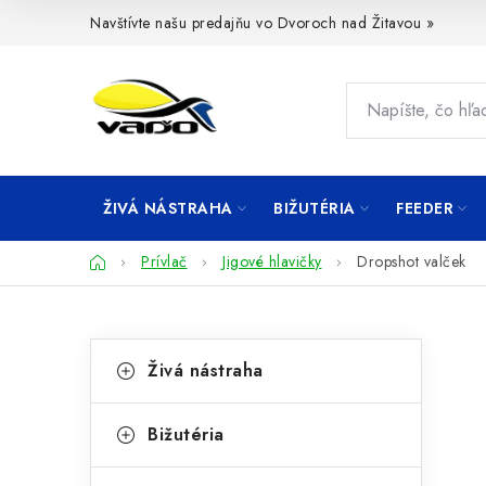
Prejsť
Navštívte našu predajňu vo Dvoroch nad Žitavou »
na
obsah
ŽIVÁ NÁSTRAHA
BIŽUTÉRIA
FEEDER
Domov
Prívlač
Jigové hlavičky
Dropshot valček
B
K
Preskočiť
Živá nástraha
kategórie
a
o
t
č
Bižutéria
e
n