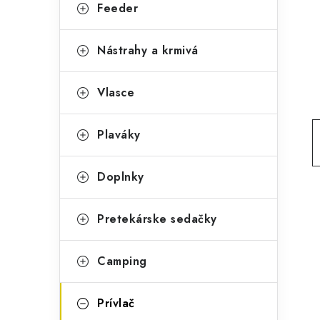
g
Feeder
ý
ó
p
r
Nástrahy a krmivá
a
i
Vlasce
e
n
e
Plaváky
l
Doplnky
Pretekárske sedačky
Camping
Prívlač