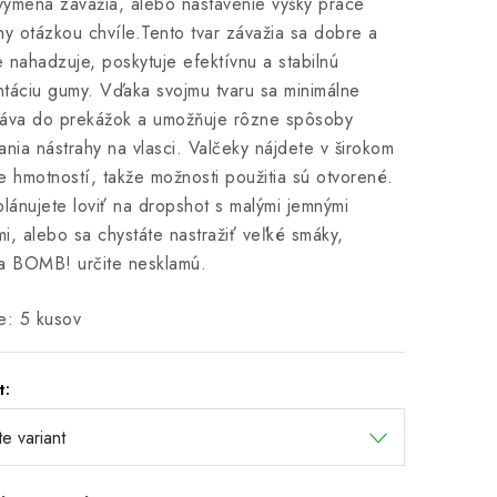
ýmena závažia, alebo nastavenie výšky práce
hy otázkou chvíle.Tento tvar závažia sa dobre a
 nahadzuje, poskytuje efektívnu a stabilnú
táciu gumy. Vďaka svojmu tvaru sa minimálne
táva do prekážok a umožňuje rôzne spôsoby
ania nástrahy na vlasci. Valčeky nájdete v širokom
e hmotností, takže možnosti použitia sú otvorené.
plánujete loviť na dropshot s malými jemnými
i, alebo sa chystáte nastražiť veľké smáky,
a BOMB! určite nesklamú.
e: 5 kusov
t: