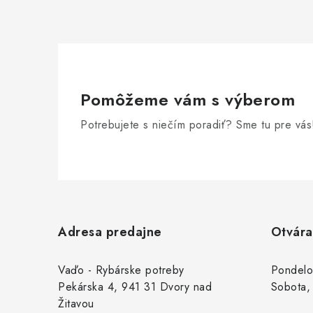
Pomôžeme vám s výberom
Potrebujete s niečím poradiť? Sme tu pre vás
Z
á
Adresa predajne
Otvára
p
ä
Vaďo - Rybárske potreby
Pondelo
Pekárska 4, 941 31 Dvory nad
Sobota,
t
Žitavou