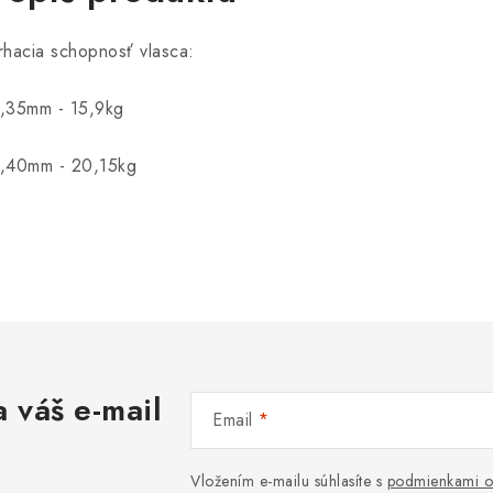
rhacia schopnosť vlasca:
,35mm - 15,9kg
,40mm - 20,15kg
 váš e-mail
Email
Vložením e-mailu súhlasíte s
podmienkami o