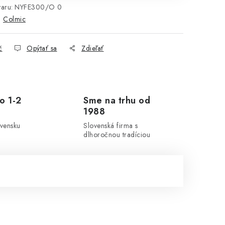
aru:
NYFE300/O 0
:
Colmic
č
Opýtať sa
Zdieľať
o 1-2
Sme na trhu od
1988
ovensku
Slovenská firma s
dlhoročnou tradíciou