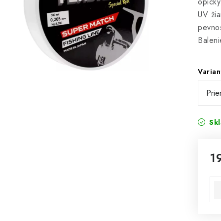
opicky
UV žia
pevnos
Baleni
Varian
Sk
1
Jed