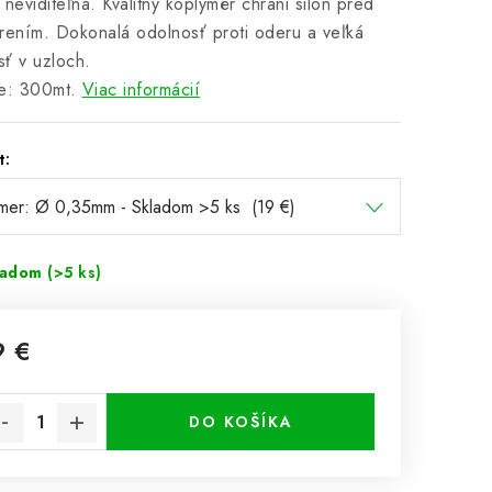
 neviditeľná. Kvalitný koplymér chráni silon pred
rením. Dokonalá odolnosť proti oderu a veľká
ť v uzloch.
e: 300mt.
Viac informácií
t:
ladom
(>5 ks)
9 €
notková cena:
DO KOŠÍKA