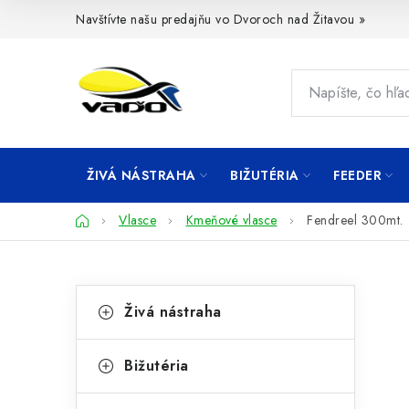
Prejsť
Navštívte našu predajňu vo Dvoroch nad Žitavou »
na
obsah
ŽIVÁ NÁSTRAHA
BIŽUTÉRIA
FEEDER
Domov
Vlasce
Kmeňové vlasce
Fendreel 300mt.
B
K
Preskočiť
Živá nástraha
kategórie
a
o
t
č
Bižutéria
e
n