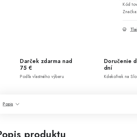
Kód tov
Značka
Tla
Darček zdarma nad
Doručenie d
75 €
dní
Podľa vlastného výberu
Kdekoľvek na Sl
Popis
Popis produktu