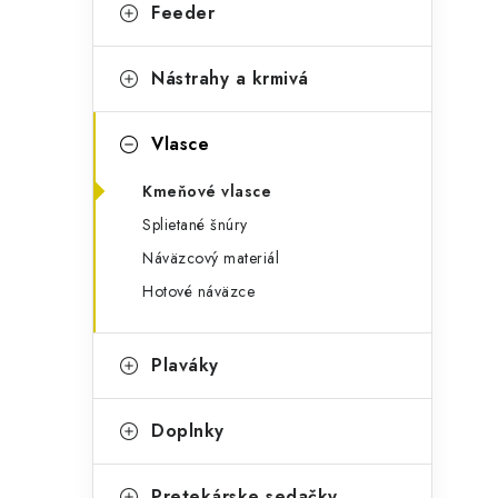
g
Feeder
ý
ó
p
r
Nástrahy a krmivá
a
i
Vlasce
e
n
Kmeňové vlasce
e
Splietané šnúry
l
Náväzcový materiál
Hotové náväzce
Plaváky
Doplnky
Pretekárske sedačky