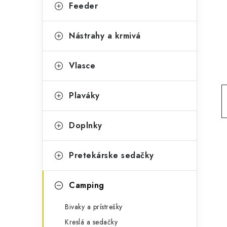
g
Feeder
ý
ó
p
r
Nástrahy a krmivá
a
i
Vlasce
e
n
e
Plaváky
l
Doplnky
Pretekárske sedačky
Camping
Bivaky a prístrešky
Kreslá a sedačky