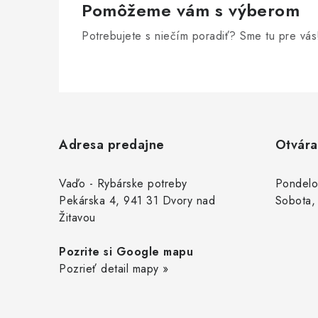
Pomôžeme vám s výberom
Potrebujete s niečím poradiť? Sme tu pre vás
Z
á
Adresa predajne
Otvára
p
ä
Vaďo - Rybárske potreby
Pondelo
Pekárska 4, 941 31 Dvory nad
Sobota,
t
Žitavou
i
Pozrite si Google mapu
e
Pozrieť detail mapy »