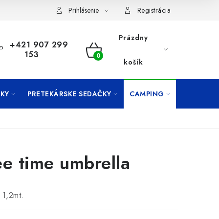
Prihlásenie
Registrácia
Prázdny
+421 907 299
153
NÁKUPNÝ
košík
KOŠÍK
KY
PRETEKÁRSKE SEDAČKY
CAMPING
PRÍVLAČ
ee time umbrella
 1,2mt.