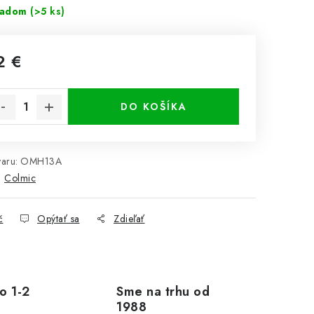
ladom
(>5 ks)
2 €
notková cena:
DO KOŠÍKA
aru:
OMH13A
:
Colmic
č
Opýtať sa
Zdieľať
o 1-2
Sme na trhu od
1988