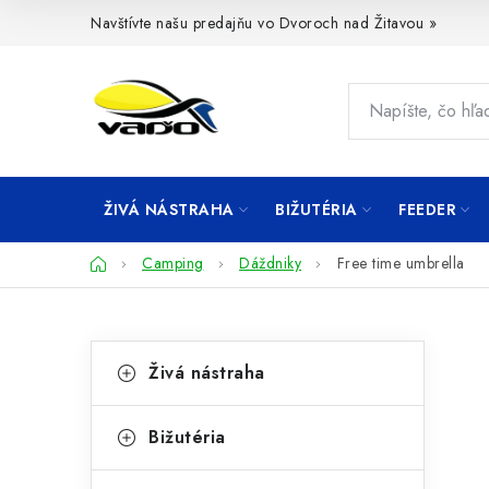
Prejsť
Navštívte našu predajňu vo Dvoroch nad Žitavou »
na
obsah
ŽIVÁ NÁSTRAHA
BIŽUTÉRIA
FEEDER
Domov
Camping
Dáždniky
Free time umbrella
B
K
Preskočiť
Živá nástraha
kategórie
a
o
t
č
Bižutéria
e
n