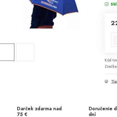
Sk
2
Jed
Kód tov
Značka
Tla
Darček zdarma nad
Doručenie d
75 €
dní