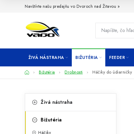
Prejsť
Navštívte našu predajňu vo Dvoroch nad Žitavou »
na
obsah
ŽIVÁ NÁSTRAHA
BIŽUTÉRIA
FEEDER
Domov
Bižutéria
Drobnosti
Háčiky do údiarničky
B
K
Preskočiť
Živá nástraha
kategórie
a
o
t
č
Bižutéria
e
n
Háčiky