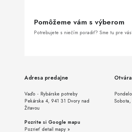
Pomôžeme vám s výberom
Potrebujete s niečím poradiť? Sme tu pre vás
Z
á
Adresa predajne
Otvára
p
ä
Vaďo - Rybárske potreby
Pondelo
Pekárska 4, 941 31 Dvory nad
Sobota,
t
Žitavou
i
Pozrite si Google mapu
e
Pozrieť detail mapy »