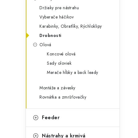
g
ý
Držiaky pre nástrahu
ó
Vyberače háčikov
p
r
Karabinky, Obratlíky, Rýchloklipy
a
i
Drobnosti
e
n
Olová
e
Koncové olová
Sady oloviek
l
Merače hĺbky a back leady
Montáže a závesky
Rovnátka a zmršťovačky
Feeder
Nástrahy a krmivá