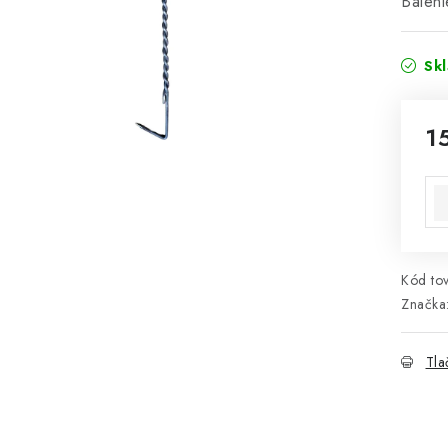
Baleni
Sk
1
Jed
Kód tov
Značka
Tla