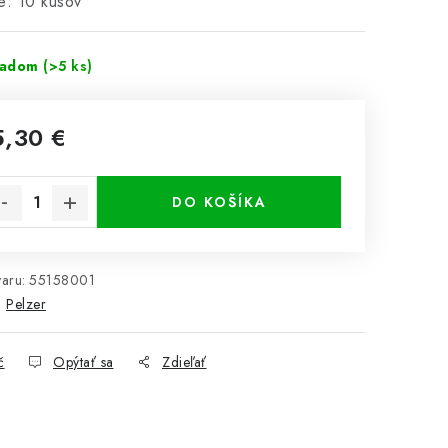
e: 10 kusov
ladom
(>5 ks)
5,30 €
notková cena:
DO KOŠÍKA
aru:
55158001
:
Pelzer
č
Opýtať sa
Zdieľať