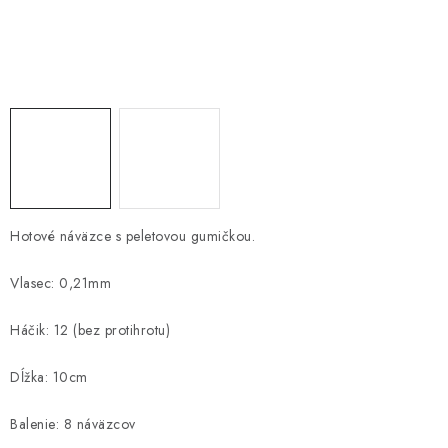
PRETEKÁRSKE SEDAČKY
CAMPING
PRÍVLAČ
NAVIJAKY
PRÚTY
Hotové náväzce s peletovou gumičkou.
KONTAKTY
Vlasec: 0,21mm
ZNAČKY
Háčik: 12 (bez protihrotu)
Navštívte našu predajňu vo Dvoroch nad Žitavou »
Dĺžka: 10cm
Balenie: 8 náväzcov