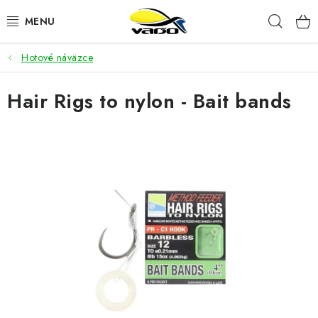
Prejsť
Hľad
na
obsah
Hotové náväzce
ŽIVÁ NÁSTRAHA
Hair Rigs to nylon - Bait bands
BIŽUTÉRIA
FEEDER
NÁSTRAHY A KRMIVÁ
VLASCE
PLAVÁKY
DOPLNKY