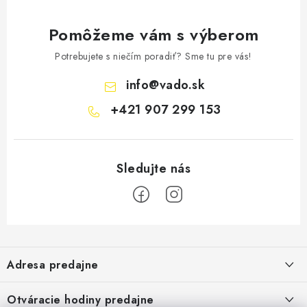
Pomôžeme vám s výberom
Potrebujete s niečím poradiť? Sme tu pre vás!
info
@
vado.sk
+421 907 299 153
Z
á
Adresa predajne
p
ä
Vaďo - Rybárske potreby
Otváracie hodiny predajne
Pekárska 4, 941 31 Dvory nad Žitavou