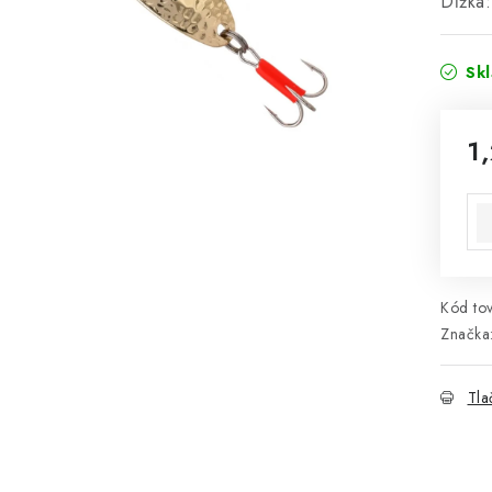
Dĺžka
Sk
1
Jed
Kód tov
Značka
Tla