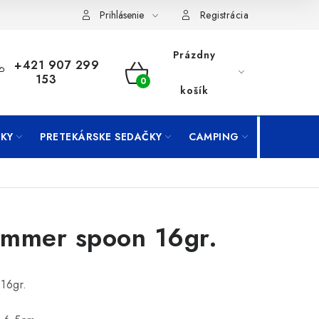
Prihlásenie
Registrácia
Prázdny
+421 907 299
153
NÁKUPNÝ
košík
KOŠÍK
KY
PRETEKÁRSKE SEDAČKY
CAMPING
PRÍVLAČ
mmer spoon 16gr.
16gr.