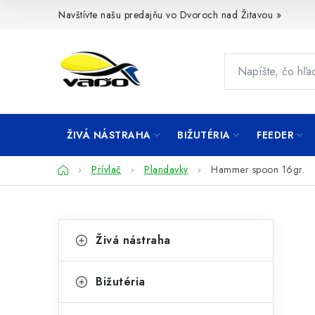
Prejsť
Navštívte našu predajňu vo Dvoroch nad Žitavou »
na
obsah
ŽIVÁ NÁSTRAHA
BIŽUTÉRIA
FEEDER
Domov
Prívlač
Plandavky
Hammer spoon 16gr.
B
K
Preskočiť
Živá nástraha
kategórie
a
o
t
č
Bižutéria
e
n