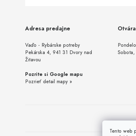
Z
á
Adresa predajne
Otvára
p
ä
Vaďo - Rybárske potreby
Pondelo
Pekárska 4, 941 31 Dvory nad
Sobota,
t
Žitavou
i
Pozrite si Google mapu
e
Pozrieť detail mapy »
Tento web p