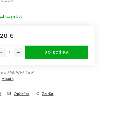
: 6,5cm
ladom
(3 ks)
,20 €
notková cena:
DO KOŠÍKA
aru:
PMB-WHR-16-M
:
Mikado
č
Opýtať sa
Zdieľať