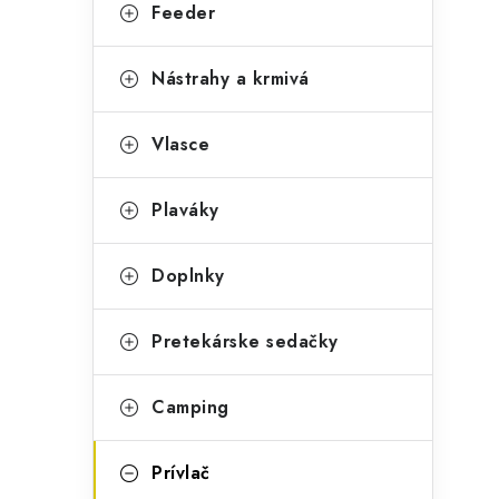
g
Feeder
ý
ó
p
r
Nástrahy a krmivá
a
i
Vlasce
e
n
e
Plaváky
l
Doplnky
Pretekárske sedačky
Camping
Prívlač