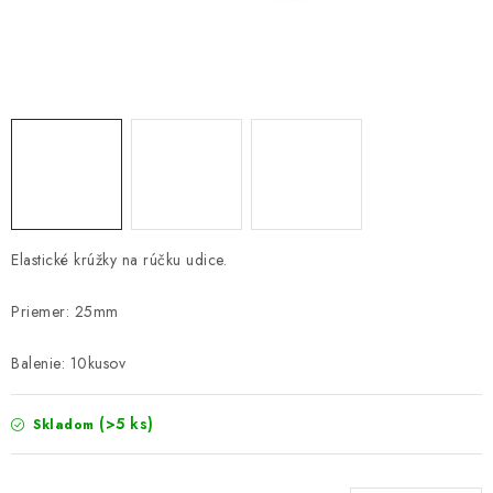
PRETEKÁRSKE SEDAČKY
CAMPING
PRÍVLAČ
NAVIJAKY
PRÚTY
Elastické krúžky na rúčku udice.
KONTAKTY
Priemer: 25mm
ZNAČKY
Balenie: 10kusov
Navštívte našu predajňu vo Dvoroch nad Žitavou »
(>5 ks)
Skladom