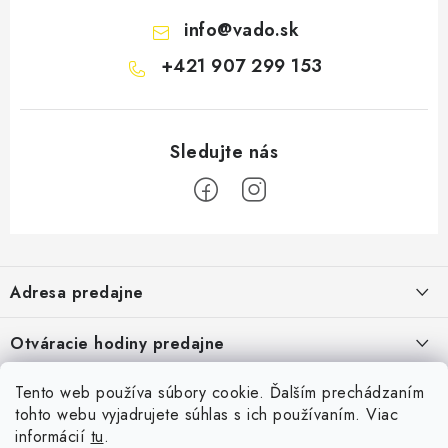
info
@
vado.sk
+421 907 299 153
Z
á
Adresa predajne
p
ä
Vaďo - Rybárske potreby
Otváracie hodiny predajne
Pekárska 4, 941 31 Dvory nad Žitavou
t
i
Pondelok až piatok: 9:00 - 17:00
Pozrite si Google mapu
Tento web používa súbory cookie. Ďalším prechádzaním
Informácie pre Vás
Sobota, Nedeľa: Zatvorené
e
Pozrieť detail mapy »
tohto webu vyjadrujete súhlas s ich používaním. Viac
Napíšte nám
informácií
tu
.
Facebook