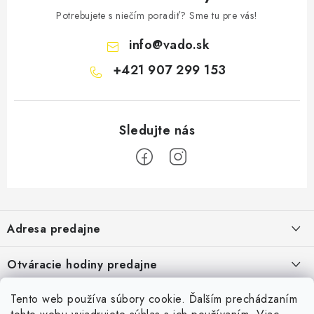
Potrebujete s niečím poradiť? Sme tu pre vás!
info
@
vado.sk
+421 907 299 153
Z
á
Adresa predajne
p
ä
Vaďo - Rybárske potreby
Otváracie hodiny predajne
Pekárska 4, 941 31 Dvory nad Žitavou
t
i
Pondelok až piatok: 9:00 - 17:00
Pozrite si Google mapu
Tento web používa súbory cookie. Ďalším prechádzaním
Informácie pre Vás
Sobota, Nedeľa: Zatvorené
Pozrieť detail mapy »