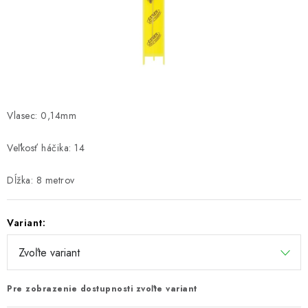
PRETEKÁRSKE SEDAČKY
CAMPING
PRÍVLAČ
NAVIJAKY
Vlasec: 0,14mm
PRÚTY
Veľkosť háčika: 14
KONTAKTY
Dĺžka: 8 metrov
ZNAČKY
Variant:
Navštívte našu predajňu vo Dvoroch nad Žitavou »
Pre zobrazenie dostupnosti zvoľte variant