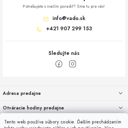
Potrebujete s niečím poradiť? Sme tu pre vás!
info
@
vado.sk
+421 907 299 153
Z
á
Adresa predajne
p
ä
Vaďo - Rybárske potreby
Otváracie hodiny predajne
Pekárska 4, 941 31 Dvory nad Žitavou
t
i
Pondelok až piatok: 9:00 - 17:00
Pozrite si Google mapu
Tento web používa súbory cookie. Ďalším prechádzaním
Informácie pre Vás
Sobota, Nedeľa: Zatvorené
Pozrieť detail mapy »