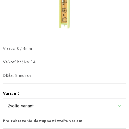
PRETEKÁRSKE SEDAČKY
CAMPING
PRÍVLAČ
NAVIJAKY
Vlasec: 0,14mm
PRÚTY
Veľkosť háčika: 14
KONTAKTY
Dĺžka: 8 metrov
ZNAČKY
Variant:
Navštívte našu predajňu vo Dvoroch nad Žitavou »
Pre zobrazenie dostupnosti zvoľte variant