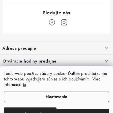
Z
á
Adresa predajne
p
ä
Vaďo - Rybárske potreby
Otváracie hodiny predajne
Pekárska 4, 941 31 Dvory nad Žitavou
t
i
Pondelok až piatok: 9:00 - 17:00
Pozrite si Google mapu
Tento web používa súbory cookie. Ďalším prechádzaním
Informácie pre Vás
Sobota, Nedeľa: Zatvorené
e
Pozrieť detail mapy »
tohto webu vyjadrujete súhlas s ich používaním. Viac
Napíšte nám
informácií
tu
.
Facebook
Obchodné podmienky
Ochrana osobných údajov
Nastavenie