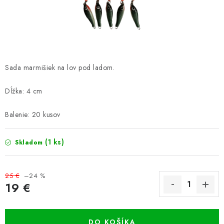
PRETEKÁRSKE SEDAČKY
CAMPING
PRÍVLAČ
Sada marmišiek na lov pod ladom.
NAVIJAKY
Dĺžka: 4 cm
PRÚTY
Balenie: 20 kusov
KONTAKTY
(1 ks)
Skladom
ZNAČKY
25 €
–24 %
19 €
Navštívte našu predajňu vo Dvoroch nad Žitavou »
Jednotková cena:
DO KOŠÍKA