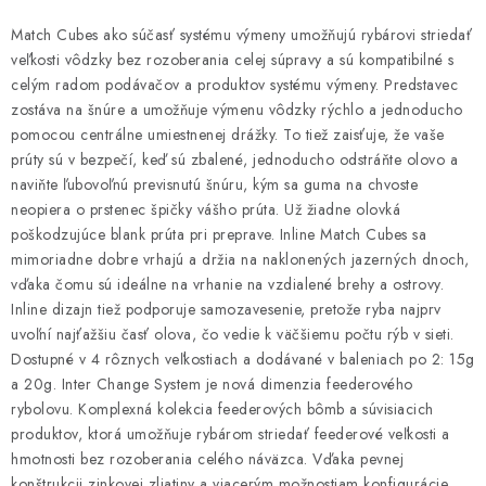
Match Cubes ako súčasť systému výmeny umožňujú rybárovi striedať
veľkosti vôdzky bez rozoberania celej súpravy a sú kompatibilné s
celým radom podávačov a produktov systému výmeny. Predstavec
zostáva na šnúre a umožňuje výmenu vôdzky rýchlo a jednoducho
pomocou centrálne umiestnenej drážky. To tiež zaisťuje, že vaše
prúty sú v bezpečí, keď sú zbalené, jednoducho odstráňte olovo a
naviňte ľubovoľnú previsnutú šnúru, kým sa guma na chvoste
neopiera o prstenec špičky vášho prúta. Už žiadne olovká
poškodzujúce blank prúta pri preprave. Inline Match Cubes sa
mimoriadne dobre vrhajú a držia na naklonených jazerných dnoch,
vďaka čomu sú ideálne na vrhanie na vzdialené brehy a ostrovy.
Inline dizajn tiež podporuje samozavesenie, pretože ryba najprv
uvoľní najťažšiu časť olova, čo vedie k väčšiemu počtu rýb v sieti.
Dostupné v 4 rôznych veľkostiach a dodávané v baleniach po 2: 15g
a 20g. Inter Change System je nová dimenzia feederového
rybolovu. Komplexná kolekcia feederových bômb a súvisiacich
produktov, ktorá umožňuje rybárom striedať feederové veľkosti a
hmotnosti bez rozoberania celého náväzca. Vďaka pevnej
konštrukcii zinkovej zliatiny a viacerým možnostiam konfigurácie